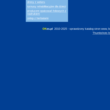
dresy z weluru
turnusy rehabilitacyjne dla dzieci
producent opakowań foliowych z
nadrukiem
sklep z herbatami
OK
es.pl
 2010-2025 - sprawdzony katalog stron www, b
Thumbshots b