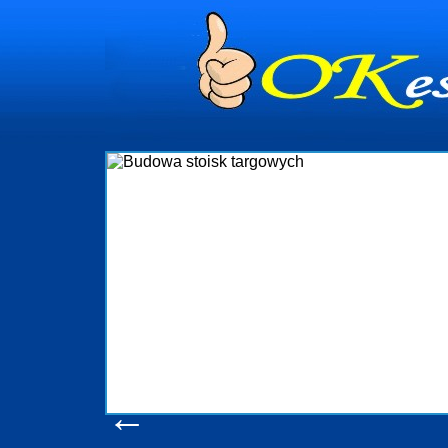
dynia
ministrowanie
ściami Gdynia i
ieżący nadzór nad
iczenia, organizację
a obejmuje także
chomościami Gdynia
potrzebny jest
ieruchomości Sopot
nia, Progreen-Adm
w codziennym
la tych
←