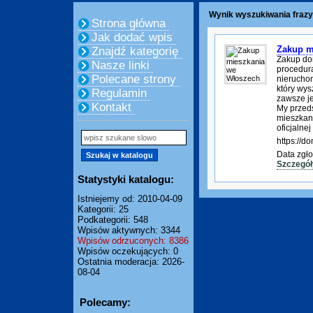
Wynik wyszukiwania frazy
Strona główna
Jak dodać wpis
Zakup m
Znajdź kategorię
Zakup do
Nasze linki
procedura
Polecane strony
nierucho
który wys
Regulamin
zawsze je
Kontakt
My przed
mieszkani
oficjalnej
https://
Data zgło
Szczegół
Statystyki katalogu:
Istniejemy od: 2010-04-09
Kategorii: 25
Podkategorii: 548
Wpisów aktywnych: 3344
Wpisów odrzuconych: 8386
Wpisów oczekujących: 0
Ostatnia moderacja: 2026-
08-04
Polecamy: