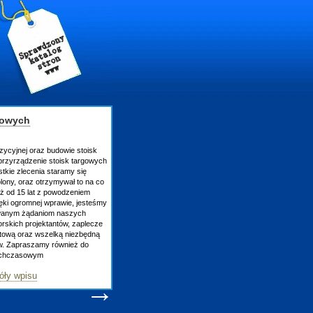
gowych
zycyjnej oraz budowie stoisk
rzyrządzenie stoisk targowych
tkie zlecenia staramy się
lony, oraz otrzymywał to na co
uż od 15 lat z powodzeniem
ęki ogromnej wprawie, jesteśmy
owanym żądaniom naszych
skich projektantów, zaplecze
atową oraz wszelką niezbędną
ów. Zapraszamy również do
tychczasowym
óły wpisu
→