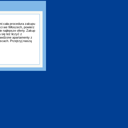
mi cała procedura zakupu
ści we Włoszech, powierz
e najlepsze oferty. Zakup
się też liczyć z
awdzone apartamenty z
scach. Przejrzyj naszą