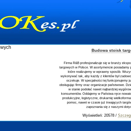
Budowa stoisk tar
Firma R&B profesjonalizuje się w branży ekspo
targowych w Polsce. W asortymencie posiadamy p
które realizujemy w wprawny sposób. Wszys
wykonywać tak, aby każdy z klientów był zadowo
oczekuje. W specjalności tej funkcjonujemy j
obsługując firmy oraz organizacje państwowe. Dzi
w stanie podołać nawet najbardziej wygór
konsumentów. Oddajemy w Państwa ręce nowator
produkcyjne, logistyczne, drukarnię wielkoform
pomoc, nawet w czasie już trwających targ
zapoznania się z naszymi do
Wyświetleń: 20578 /
Szczeg