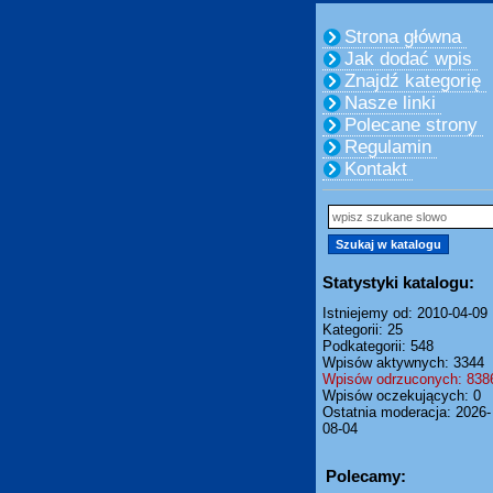
Strona główna
Jak dodać wpis
Znajdź kategorię
Nasze linki
Polecane strony
Regulamin
Kontakt
Statystyki katalogu:
Istniejemy od: 2010-04-09
Kategorii: 25
Podkategorii: 548
Wpisów aktywnych: 3344
Wpisów odrzuconych: 838
Wpisów oczekujących: 0
Ostatnia moderacja: 2026-
08-04
Polecamy: