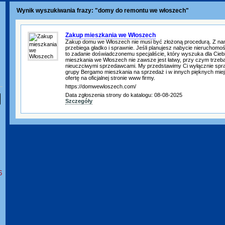
Wynik wyszukiwania frazy: "domy do remontu we włoszech"
Zakup mieszkania we Włoszech
Zakup domu we Włoszech nie musi być złożoną procedurą. Z na
przebiega gładko i sprawnie. Jeśli planujesz nabycie nieruchomo
to zadanie doświadczonemu specjaliście, który wyszuka dla Ciebi
mieszkania we Włoszech nie zawsze jest łatwy, przy czym trzeba 
nieuczciwymi sprzedawcami. My przedstawimy Ci wyłącznie spr
grupy Bergamo mieszkania na sprzedaż i w innych pięknych miej
ofertę na oficjalnej stronie www firmy.
https://domwewloszech.com/
Data zgłoszenia strony do katalogu: 08-08-2025
Szczegóły
6