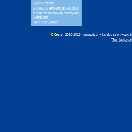
dresy z weluru
turnusy rehabilitacyjne dla dzieci
producent opakowań foliowych z
nadrukiem
sklep z herbatami
OK
es.pl
 2010-2025 - sprawdzony katalog stron www, b
Thumbshots b