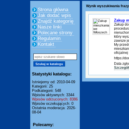
Wynik wyszukiwania frazy
Strona główna
Jak dodać wpis
Zakup m
Znajdź kategorię
Zakup do
Nasze linki
procedura
Polecane strony
nierucho
który wys
Regulamin
zawsze je
Kontakt
My przed
mieszkani
oficjalnej
https://
Data zgło
Szczegół
Statystyki katalogu:
Istniejemy od: 2010-04-09
Kategorii: 25
Podkategorii: 548
Wpisów aktywnych: 3344
Wpisów odrzuconych: 8386
Wpisów oczekujących: 0
Ostatnia moderacja: 2026-
08-04
Polecamy: