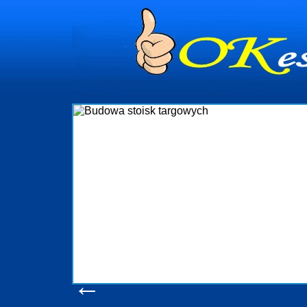
dynia
dministrowanie
ściami Gdynia i
ieżący nadzór nad
iczenia, organizację
ta obejmuje także
uchomościami Gdynia
potrzebny jest
ieruchomości Sopot
nia, Progreen-Adm
w codziennym
dla tych
←