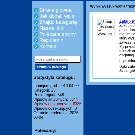
Wynik wyszukiwania fraz
Strona główna
Jak dodać wpis
Zakup m
Znajdź kategorię
Zakup do
Nasze linki
procedura
Polecane strony
nierucho
który wys
Regulamin
zawsze je
Kontakt
My przed
mieszkani
oficjalnej
https://
Data zgło
Szczegół
Statystyki katalogu:
Istniejemy od: 2010-04-09
Kategorii: 25
Podkategorii: 548
Wpisów aktywnych: 3344
Wpisów odrzuconych: 8386
Wpisów oczekujących: 0
Ostatnia moderacja: 2026-
08-04
Polecamy: