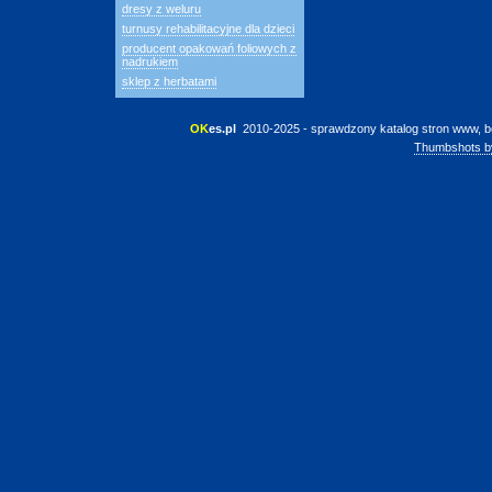
dresy z weluru
turnusy rehabilitacyjne dla dzieci
producent opakowań foliowych z
nadrukiem
sklep z herbatami
OK
es.pl
 2010-2025 - sprawdzony katalog stron www, b
Thumbshots b