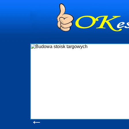
Firma 
 i
targowych
 nad
któ
izację
wykonywa
kże
oczek
dynia
obsługują
w s
Sopot
konsumen
Adm
produkc
pomo
←