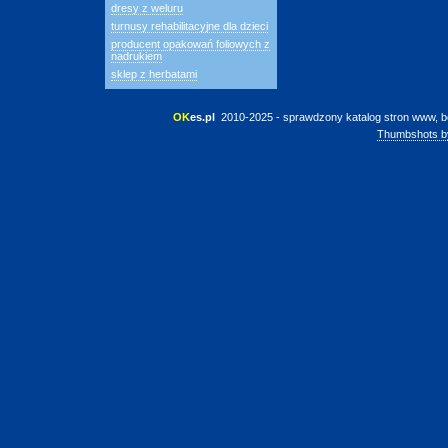
dresy z weluru
turnusy rehabilitacyjne dla dzieci
producent opakowań foliowych z
nadrukiem
sklep z herbatami
OK
es.pl
 2010-2025 - sprawdzony katalog stron www, b
Thumbshots b