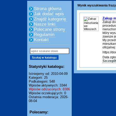
Wynik wyszukiwania fraz
Strona główna
Jak dodać wpis
Zakup m
Znajdź kategorię
Zakup do
Nasze linki
procedura
Polecane strony
nierucho
który wys
Regulamin
zawsze je
Kontakt
My przed
mieszkani
oficjalnej
https://
Data zgło
Szczegół
Statystyki katalogu:
Istniejemy od: 2010-04-09
Kategorii: 25
Podkategorii: 548
Wpisów aktywnych: 3344
Wpisów odrzuconych: 8386
Wpisów oczekujących: 0
Ostatnia moderacja: 2026-
08-04
Polecamy: