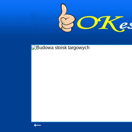
dynia
dministrowanie
ściami Gdynia i
ieżący nadzór nad
iczenia, organizację
ta obejmuje także
uchomościami Gdynia
potrzebny jest
ieruchomości Sopot
nia, Progreen-Adm
w codziennym
dla tych
←