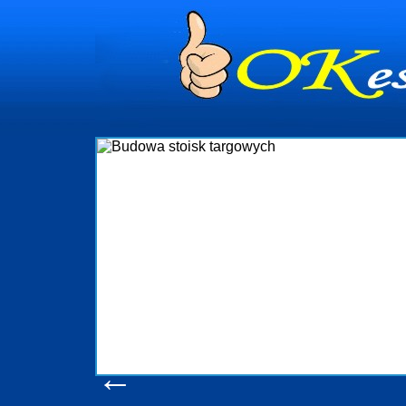
dynia
dministrowanie
ściami Gdynia i
ieżący nadzór nad
iczenia, organizację
ta obejmuje także
uchomościami Gdynia
potrzebny jest
ieruchomości Sopot
nia, Progreen-Adm
w codziennym
dla tych
←