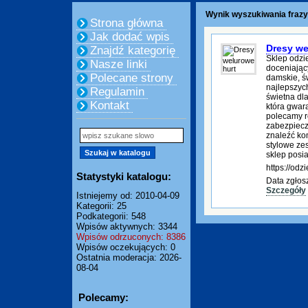
Wynik wyszukiwania frazy
Strona główna
Jak dodać wpis
Dresy we
Znajdź kategorię
Sklep odzie
Nasze linki
doceniając
Polecane strony
damskie, ś
najlepszyc
Regulamin
świetna dla
Kontakt
która gwar
polecamy r
zabezpiecz
znaleźć ko
stylowe ze
sklep posi
https://odzi
Statystyki katalogu:
Data zgłos
Szczegóły
Istniejemy od: 2010-04-09
Kategorii: 25
Podkategorii: 548
Wpisów aktywnych: 3344
Wpisów odrzuconych: 8386
Wpisów oczekujących: 0
Ostatnia moderacja: 2026-
08-04
Polecamy: