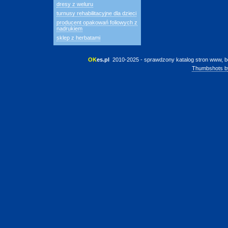
dresy z weluru
turnusy rehabilitacyjne dla dzieci
producent opakowań foliowych z
nadrukiem
sklep z herbatami
OK
es.pl
 2010-2025 - sprawdzony katalog stron www, b
Thumbshots b