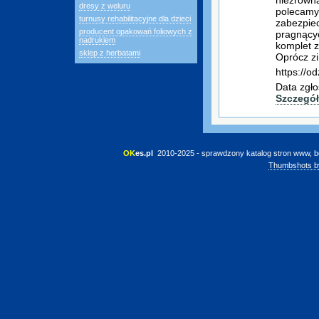
niezrówna
dresy z weluru
polecamy 
turnusy rehabilitacyjne dla dzieci
zabezpiec
producent opakowań foliowych z
pragnący
nadrukiem
komplet z
sklep z herbatami
Oprócz zi
https://od
Data zgło
Szczegó
OK
es.pl
 2010-2025 - sprawdzony katalog stron www, b
Thumbshots b