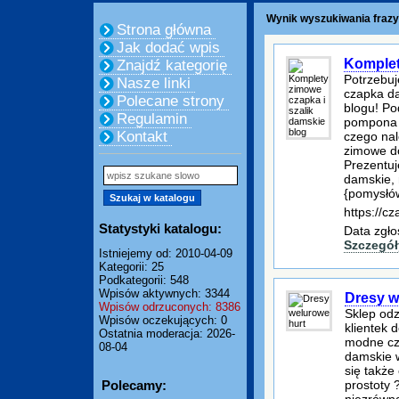
Wynik wyszukiwania frazy
Strona główna
Jak dodać wpis
Komplet
Znajdź kategorię
Potrzebuj
Nasze linki
czapka da
Polecane strony
blogu! Po
Regulamin
pompona s
Kontakt
czego nal
zimowe do
Prezentuj
damskie,
{pomysłów
https://cz
Statystyki katalogu:
Data zgło
Szczegół
Istniejemy od: 2010-04-09
Kategorii: 25
Podkategorii: 548
Wpisów aktywnych: 3344
Dresy w
Wpisów odrzuconych: 8386
Sklep odz
Wpisów oczekujących: 0
klientek 
Ostatnia moderacja: 2026-
modne cza
08-04
damskie w
się także
Polecamy:
prostoty 