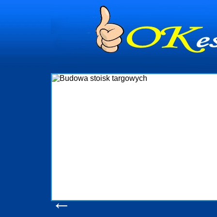
dynia
dministrowanie
ściami Gdynia i
ieżący nadzór nad
iczenia, organizację
ta obejmuje także
uchomościami Gdynia
potrzebny jest
ieruchomości Sopot
nia, Progreen-Adm
w codziennym
dla tych
←