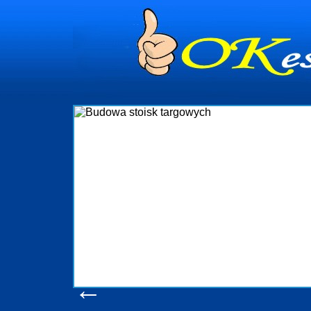
dynia
dministrowanie
ściami Gdynia i
ieżący nadzór nad
iczenia, organizację
ta obejmuje także
uchomościami Gdynia
potrzebny jest
ieruchomości Sopot
nia, Progreen-Adm
w codziennym
dla tych
←