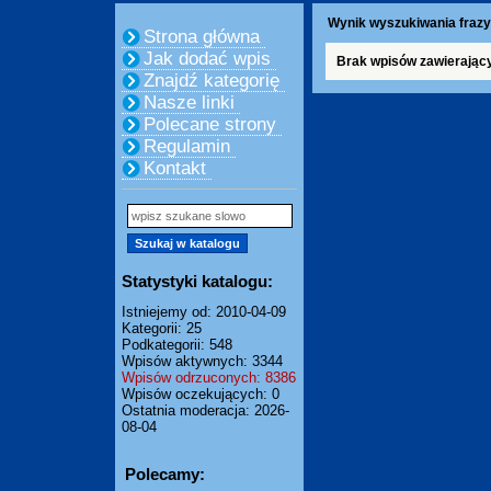
Wynik wyszukiwania frazy
Strona główna
Jak dodać wpis
Brak wpisów zawierając
Znajdź kategorię
Nasze linki
Polecane strony
Regulamin
Kontakt
Statystyki katalogu:
Istniejemy od: 2010-04-09
Kategorii: 25
Podkategorii: 548
Wpisów aktywnych: 3344
Wpisów odrzuconych: 8386
Wpisów oczekujących: 0
Ostatnia moderacja: 2026-
08-04
Polecamy: