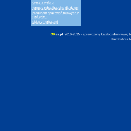
dresy z weluru
turnusy rehabilitacyjne dla dzieci
producent opakowań foliowych z
nadrukiem
sklep z herbatami
OK
es.pl
 2010-2025 - sprawdzony katalog stron www, b
Thumbshots b