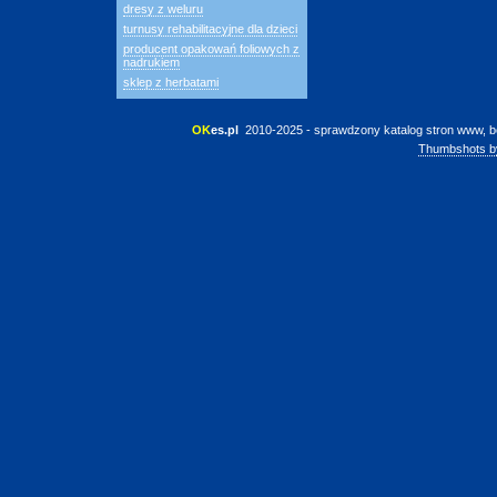
dresy z weluru
turnusy rehabilitacyjne dla dzieci
producent opakowań foliowych z
nadrukiem
sklep z herbatami
OK
es.pl
 2010-2025 - sprawdzony katalog stron www, b
Thumbshots b