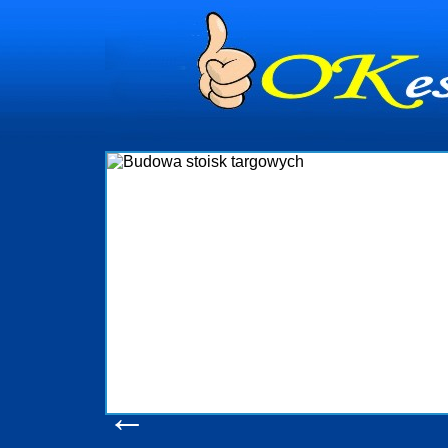
dynia
dministrowanie
ściami Gdynia i
ieżący nadzór nad
iczenia, organizację
ta obejmuje także
uchomościami Gdynia
potrzebny jest
ieruchomości Sopot
nia, Progreen-Adm
w codziennym
dla tych
←