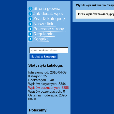
Wynik wyszukiwania frazy
Strona główna
Jak dodać wpis
Brak wpisów zawierając
Znajdź kategorię
Nasze linki
Polecane strony
Regulamin
Kontakt
Statystyki katalogu:
Istniejemy od: 2010-04-09
Kategorii: 25
Podkategorii: 548
Wpisów aktywnych: 3344
Wpisów odrzuconych: 8386
Wpisów oczekujących: 0
Ostatnia moderacja: 2026-
08-04
Polecamy: