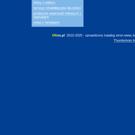
dresy z weluru
turnusy rehabilitacyjne dla dzieci
producent opakowań foliowych z
nadrukiem
sklep z herbatami
OK
es.pl
 2010-2025 - sprawdzony katalog stron www, b
Thumbshots b