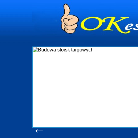
dynia
dministrowanie
ściami Gdynia i
ieżący nadzór nad
iczenia, organizację
ta obejmuje także
uchomościami Gdynia
potrzebny jest
ieruchomości Sopot
nia, Progreen-Adm
w codziennym
dla tych
←