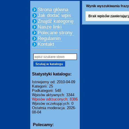
Wynik wyszukiwania fraz
Strona główna
Jak dodać wpis
Brak wpisów zawierając
Znajdź kategorię
Nasze linki
Polecane strony
Regulamin
Kontakt
Statystyki katalogu:
Istniejemy od: 2010-04-09
Kategorii: 25
Podkategorii: 548
Wpisów aktywnych: 3344
Wpisów odrzuconych: 8386
Wpisów oczekujących: 0
Ostatnia moderacja: 2026-
08-04
Polecamy: