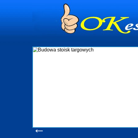
dynia
dministrowanie
ściami Gdynia i
ieżący nadzór nad
iczenia, organizację
ta obejmuje także
uchomościami Gdynia
potrzebny jest
ieruchomości Sopot
nia, Progreen-Adm
w codziennym
dla tych
←