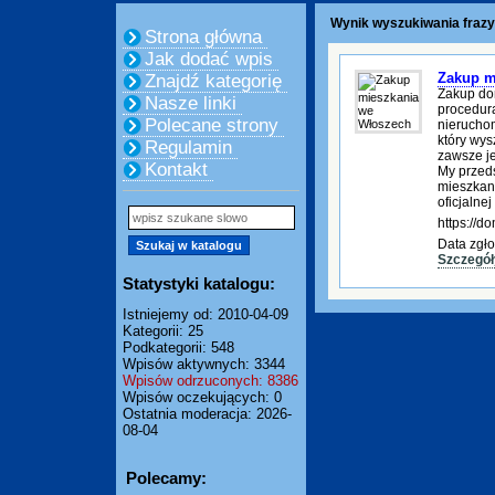
Wynik wyszukiwania frazy
Strona główna
Jak dodać wpis
Zakup m
Znajdź kategorię
Zakup do
Nasze linki
procedura
Polecane strony
nierucho
który wys
Regulamin
zawsze je
Kontakt
My przed
mieszkani
oficjalnej
https://
Data zgło
Szczegół
Statystyki katalogu:
Istniejemy od: 2010-04-09
Kategorii: 25
Podkategorii: 548
Wpisów aktywnych: 3344
Wpisów odrzuconych: 8386
Wpisów oczekujących: 0
Ostatnia moderacja: 2026-
08-04
Polecamy: