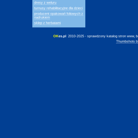
dresy z weluru
turnusy rehabilitacyjne dla dzieci
producent opakowań foliowych z
nadrukiem
sklep z herbatami
OK
es.pl
 2010-2025 - sprawdzony katalog stron www, b
Thumbshots b