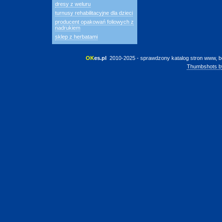
dresy z weluru
turnusy rehabilitacyjne dla dzieci
producent opakowań foliowych z
nadrukiem
sklep z herbatami
OK
es.pl
 2010-2025 - sprawdzony katalog stron www, b
Thumbshots b