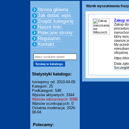
Wynik wyszukiwania frazy
Strona główna
Jak dodać wpis
Zakup m
Znajdź kategorię
Zakup do
Nasze linki
procedura
Polecane strony
nierucho
który wys
Regulamin
zawsze je
Kontakt
My przed
mieszkani
oficjalnej
https://
Data zgło
Szczegół
Statystyki katalogu:
Istniejemy od: 2010-04-09
Kategorii: 25
Podkategorii: 548
Wpisów aktywnych: 3344
Wpisów odrzuconych: 8386
Wpisów oczekujących: 0
Ostatnia moderacja: 2026-
08-04
Polecamy: