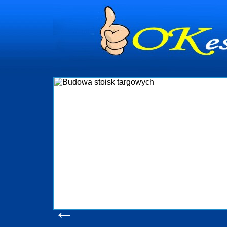
dynia
dministrowanie
ściami Gdynia i
ieżący nadzór nad
iczenia, organizację
ta obejmuje także
uchomościami Gdynia
potrzebny jest
ieruchomości Sopot
nia, Progreen-Adm
w codziennym
dla tych
←