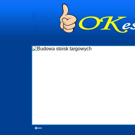
dynia
dministrowanie
ściami Gdynia i
ieżący nadzór nad
iczenia, organizację
ta obejmuje także
uchomościami Gdynia
potrzebny jest
ieruchomości Sopot
nia, Progreen-Adm
w codziennym
dla tych
←