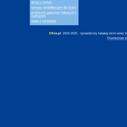
dresy z weluru
turnusy rehabilitacyjne dla dzieci
producent opakowań foliowych z
nadrukiem
sklep z herbatami
OK
es.pl
 2010-2025 - sprawdzony katalog stron www, b
Thumbshots b