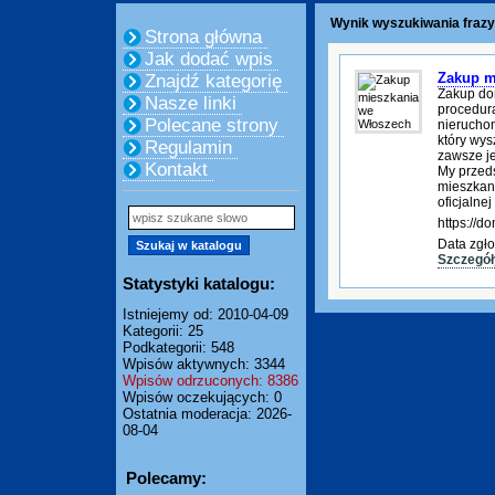
Wynik wyszukiwania frazy
Strona główna
Jak dodać wpis
Zakup m
Znajdź kategorię
Zakup do
Nasze linki
procedura
Polecane strony
nierucho
który wys
Regulamin
zawsze je
Kontakt
My przed
mieszkani
oficjalnej
https://
Data zgło
Szczegół
Statystyki katalogu:
Istniejemy od: 2010-04-09
Kategorii: 25
Podkategorii: 548
Wpisów aktywnych: 3344
Wpisów odrzuconych: 8386
Wpisów oczekujących: 0
Ostatnia moderacja: 2026-
08-04
Polecamy: