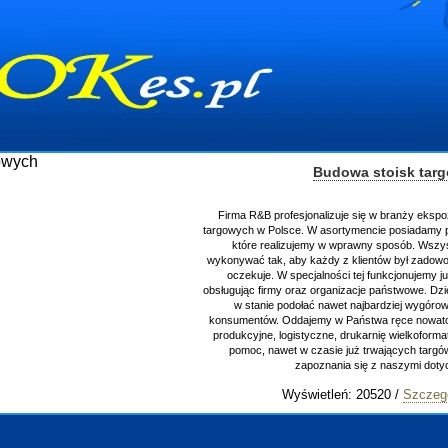
Budowa stoisk tar
Firma R&B profesjonalizuje się w branży ekspo
targowych w Polsce. W asortymencie posiadamy p
które realizujemy w wprawny sposób. Wszys
wykonywać tak, aby każdy z klientów był zadowo
oczekuje. W specjalności tej funkcjonujemy j
obsługując firmy oraz organizacje państwowe. Dzi
w stanie podołać nawet najbardziej wygór
konsumentów. Oddajemy w Państwa ręce nowator
produkcyjne, logistyczne, drukarnię wielkoform
pomoc, nawet w czasie już trwających targ
zapoznania się z naszymi do
Wyświetleń: 20520 /
Szczeg