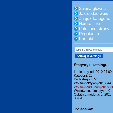
Strona główna
Jak dodać wpis
Znajdź kategorię
Nasze linki
Polecane strony
Regulamin
Kontakt
Statystyki katalogu:
Istniejemy od: 2010-04-09
Kategorii: 25
Podkategorii: 548
Wpisów aktywnych: 3344
Wpisów odrzuconych: 838
Wpisów oczekujących: 0
Ostatnia moderacja: 2026-
08-04
Polecamy: