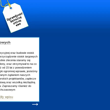
gowych
zycyjnej oraz budowie stoisk
rzyrządzenie stoisk targowych
tkie zlecenia staramy się
lony, oraz otrzymywał to na co
uż od 15 lat z powodzeniem
ęki ogromnej wprawie, jesteśmy
owanym żądaniom naszych
skich projektantów, zaplecze
atową oraz wszelką niezbędną
ów. Zapraszamy również do
tychczasowym
óły wpisu
→