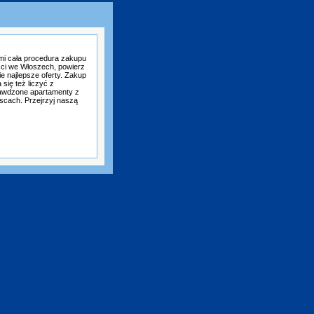
mi cała procedura zakupu
ści we Włoszech, powierz
e najlepsze oferty. Zakup
się też liczyć z
awdzone apartamenty z
scach. Przejrzyj naszą