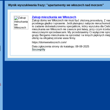
Wynik wyszukiwania frazy: "apartamenty we włoszech nad morzem"
Zakup mieszkania we Włoszech
Zakup domu we Włoszech nie musi być złożoną procedurą. Z na
przebiega gładko i sprawnie. Jeśli planujesz nabycie nieruchomo
to zadanie doświadczonemu specjaliście, który wyszuka dla Ciebi
mieszkania we Włoszech nie zawsze jest łatwy, przy czym trzeba 
nieuczciwymi sprzedawcami. My przedstawimy Ci wyłącznie spr
grupy Bergamo mieszkania na sprzedaż i w innych pięknych miej
ofertę na oficjalnej stronie www firmy.
https://domwewloszech.com/
Data zgłoszenia strony do katalogu: 08-08-2025
Szczegóły
6