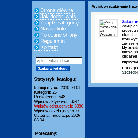
Wynik wyszukiwania frazy:
Strona główna
Jak dodać wpis
Zakup m
Znajdź kategorię
Zakup do
Nasze linki
procedura
Polecane strony
nierucho
który wys
Regulamin
zawsze je
Kontakt
My przed
mieszkani
oficjalnej
https://
Data zgło
Szczegół
Statystyki katalogu:
Istniejemy od: 2010-04-09
Kategorii: 25
Podkategorii: 548
Wpisów aktywnych: 3344
Wpisów odrzuconych: 8386
Wpisów oczekujących: 0
Ostatnia moderacja: 2026-
08-04
Polecamy: