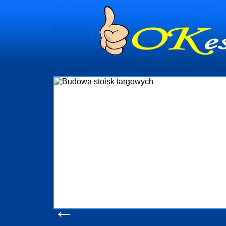
dynia
dministrowanie
ściami Gdynia i
ieżący nadzór nad
iczenia, organizację
ta obejmuje także
uchomościami Gdynia
potrzebny jest
ieruchomości Sopot
nia, Progreen-Adm
w codziennym
dla tych
←