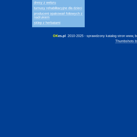
dresy z weluru
turnusy rehabilitacyjne dla dzieci
producent opakowań foliowych z
nadrukiem
sklep z herbatami
OK
es.pl
 2010-2025 - sprawdzony katalog stron www, b
Thumbshots b