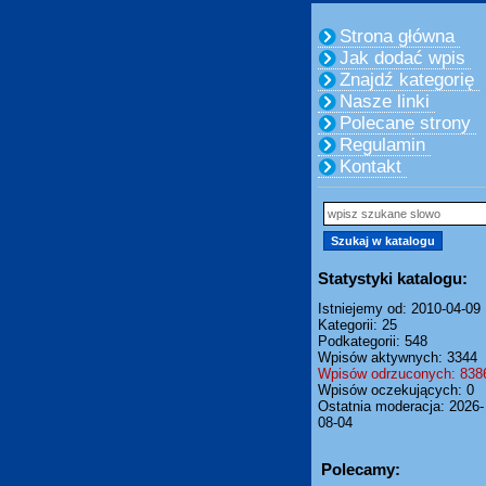
Strona główna
Jak dodać wpis
Znajdź kategorię
Nasze linki
Polecane strony
Regulamin
Kontakt
Statystyki katalogu:
Istniejemy od: 2010-04-09
Kategorii: 25
Podkategorii: 548
Wpisów aktywnych: 3344
Wpisów odrzuconych: 838
Wpisów oczekujących: 0
Ostatnia moderacja: 2026-
08-04
Polecamy: