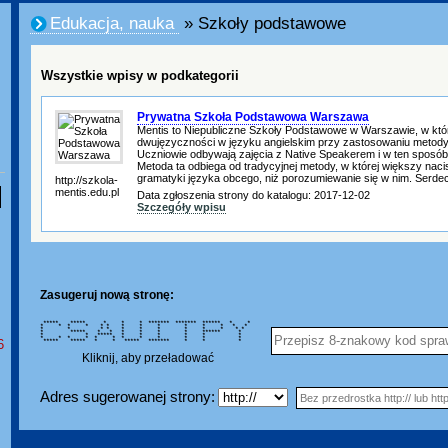
Edukacja, nauka
» Szkoły podstawowe
Wszystkie wpisy w podkategorii
Prywatna Szkoła Podstawowa Warszawa
Mentis to Niepubliczne Szkoły Podstawowe w Warszawie, w któr
dwujęzyczności w języku angielskim przy zastosowaniu metody 
Uczniowie odbywają zajęcia z Native Speakerem i w ten sposób
Metoda ta odbiega od tradycyjnej metody, w której większy naci
gramatyki języka obcego, niż porozumiewanie się w nim. Serd
http://szkola-
mentis.edu.pl
Data zgłoszenia strony do katalogu: 2017-12-02
Szczegóły wpisu
Zasugeruj nową stronę:
***** ***** * * * ******* ******* ****** * *
* * * * * * * * * * * * * *
* * * * * * * * * * * *
* ***** * * * * * * ****** *
* * ***** * * * * * *
* * * * * * * * * * * *
6
***** ***** * * ***** ******* * * *
Kliknij, aby przeładować
Adres sugerowanej strony: