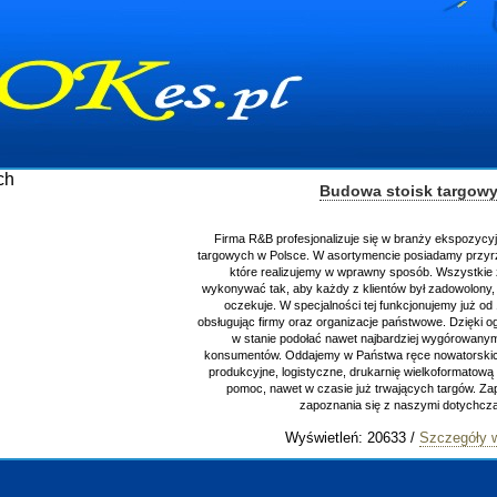
Budowa stoisk targowych
rofesjonalizuje się w branży ekspozycyjnej oraz budowie stoisk
olsce. W asortymencie posiadamy przyrządzenie stoisk targowych
alizujemy w wprawny sposób. Wszystkie zlecenia staramy się
k, aby każdy z klientów był zadowolony, oraz otrzymywał to na co
 W specjalności tej funkcjonujemy już od 15 lat z powodzeniem
rmy oraz organizacje państwowe. Dzięki ogromnej wprawie, jesteśmy
e podołać nawet najbardziej wygórowanym żądaniom naszych
. Oddajemy w Państwa ręce nowatorskich projektantów, zaplecze
, logistyczne, drukarnię wielkoformatową oraz wszelką niezbędną
awet w czasie już trwających targów. Zapraszamy również do
zapoznania się z naszymi dotychczasowym
Wyświetleń: 20633 /
Szczegóły wpisu