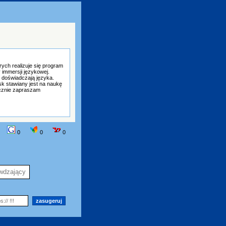
ych realizuje się program
immersji językowej.
 doświadczają języka.
sk stawiany jest na naukę
ecznie zapraszam
0
0
0