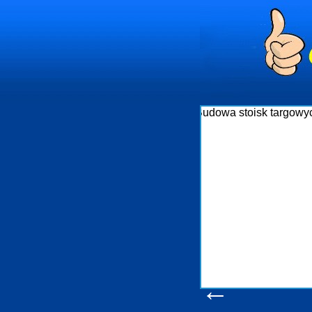
Firma R&B p
targowych w P
które re
ję
wykonywać ta
oczekuje.
ia
obsługując fi
w stani
t
konsumentów
produkcyjne
pomoc, n
←