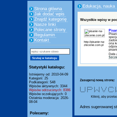
Edukacja, nauka
Strona główna
Jak dodać wpis
Znajdź kategorię
Wszystkie wpisy w pod
Nasze linki
Polecane strony
Pisa
Pisan
Regulamin
specj
Kontakt
zadow
http://pisanie-na-
ona k
zlecenie.com.pl
odpow
pisan
Data 
Szcze
Statystyki katalogu:
Istniejemy od: 2010-04-09
Kategorii: 25
Zasugeruj nową stronę:
Podkategorii: 548
Wpisów aktywnych: 3344
* * ****** * * * * *****
* * * * * * * * *
Wpisów odrzuconych: 8386
* * * * * * * * 
* * ****** * * * * * 
* * * * * * * * * * 
* * * ** ** * * * * 
***** * * * * ***** 
Wpisów oczekujących: 0
Kliknij, aby przeł
Ostatnia moderacja: 2026-
08-04
Adres sugerowanej st
Polecamy: