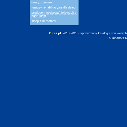
dresy z weluru
turnusy rehabilitacyjne dla dzieci
producent opakowań foliowych z
nadrukiem
sklep z herbatami
OK
es.pl
 2010-2025 - sprawdzony katalog stron www, b
Thumbshots b