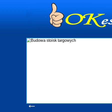
dynia
dministrowanie
ściami Gdynia i
ieżący nadzór nad
iczenia, organizację
ta obejmuje także
uchomościami Gdynia
potrzebny jest
ieruchomości Sopot
nia, Progreen-Adm
w codziennym
dla tych
←