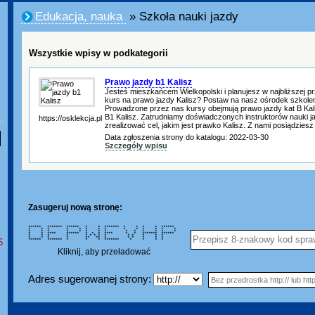
Edukacja, nauka
» Szkoła nauki jazdy
Wszystkie wpisy w podkategorii
Prawo jazdy b1 Kalisz
Jesteś mieszkańcem Wielkopolski i planujesz w najbliższej pr
kurs na prawo jazdy Kalisz? Postaw na nasz ośrodek szkolen
Prowadzone przez nas kursy obejmują prawo jazdy kat B Kal
B1 Kalisz. Zatrudniamy doświadczonych instruktorów nauki ja
https://osklekcja.pl
zrealizować cel, jakim jest prawko Kalisz. Z nami posiądziesz
Data zgłoszenia strony do katalogu: 2022-03-30
Szczegóły wpisu
Zasugeruj nową stronę:
****** ******* ****** * * ******* * * * * ******
* * * * * * * * * * * * * *
* * * * * * * * * * * * * *
* * **** ****** * * * **** * * ******* ******
* * * * * * * * * * * * * *
* * * * ** ** * * * * * *
6
****** ******* * * * ******* * * * *
Kliknij, aby przeładować
Adres sugerowanej strony: