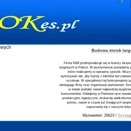
Budowa stoisk tar
Firma R&B profesjonalizuje się w branży ekspo
targowych w Polsce. W asortymencie posiadamy p
które realizujemy w wprawny sposób. Wszys
wykonywać tak, aby każdy z klientów był zadowo
oczekuje. W specjalności tej funkcjonujemy j
obsługując firmy oraz organizacje państwowe. Dzi
w stanie podołać nawet najbardziej wygór
konsumentów. Oddajemy w Państwa ręce nowator
produkcyjne, logistyczne, drukarnię wielkoform
pomoc, nawet w czasie już trwających targ
zapoznania się z naszymi do
Wyświetleń: 20623 /
Szczeg