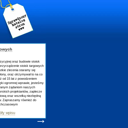
gowych
zycyjnej oraz budowie stoisk
rzyrządzenie stoisk targowych
tkie zlecenia staramy się
lony, oraz otrzymywał to na co
uż od 15 lat z powodzeniem
ęki ogromnej wprawie, jesteśmy
owanym żądaniom naszych
skich projektantów, zaplecze
atową oraz wszelką niezbędną
ów. Zapraszamy również do
tychczasowym
óły wpisu
→