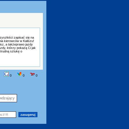
zyszłości zapisać się na
ia kierowców w Kaliszu!
isz, a takżeprawo jazdy
zdy, którzy pokażą Ci jak
 trudną sztukę o
0
0
0