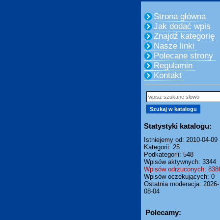
Strona główna
Jak dodać wpis
Znajdź kategorię
Nasze linki
Polecane strony
Regulamin
Kontakt
Statystyki katalogu:
Istniejemy od: 2010-04-09
Kategorii: 25
Podkategorii: 548
Wpisów aktywnych: 3344
Wpisów odrzuconych: 838
Wpisów oczekujących: 0
Ostatnia moderacja: 2026-
08-04
Polecamy: