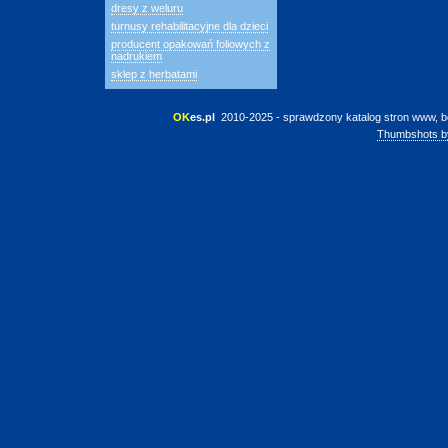
dresy z weluru
turnusy rehabilitacyjne dla dzieci
producent opakowań foliowych z
nadrukiem
sklep z herbatami
OK
es.pl
 2010-2025 - sprawdzony katalog stron www, b
Thumbshots b