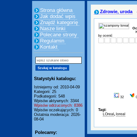
Strona główna
Zdrowie, uroda
Jak dodać wpis
Znajdź kategorię
Nasze linki
Oc
K
Polecane strony
by ocenić
Regulamin
Kontakt
Statystyki katalogu:
Istniejemy od: 2010-04-09
Kategorii: 25
Podkategorii: 548
32
Wpisów aktywnych: 3344
Wpisów odrzuconych: 8386
Wpisów oczekujących: 0
Tagi:
LOreal
,
loreal
Ostatnia moderacja: 2026-
08-04
Polecamy: