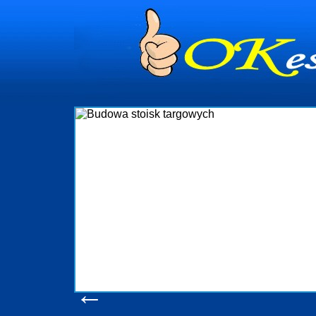
dynia
dministrowanie
ściami Gdynia i
ieżący nadzór nad
iczenia, organizację
ta obejmuje także
uchomościami Gdynia
potrzebny jest
ieruchomości Sopot
nia, Progreen-Adm
w codziennym
dla tych
←