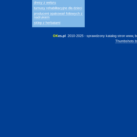
dresy z weluru
turnusy rehabilitacyjne dla dzieci
producent opakowań foliowych z
nadrukiem
sklep z herbatami
OK
es.pl
 2010-2025 - sprawdzony katalog stron www, b
Thumbshots b