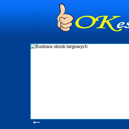
dynia
dministrowanie
ściami Gdynia i
ieżący nadzór nad
iczenia, organizację
ta obejmuje także
uchomościami Gdynia
potrzebny jest
ieruchomości Sopot
nia, Progreen-Adm
w codziennym
dla tych
←