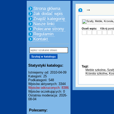
Strona główna
→
Jak dodać wpis
Znajdź kategorię
Nasze linki
Polecane strony
Oceń wpis:
Kliknij pon
Regulamin
Kontakt
Statystyki katalogu:
Tagi:
Meble szkolne
,
Szaf
Istniejemy od: 2010-04-09
Krzesła szkolne
,
Kos
Kategorii: 25
Podkategorii: 548
Wpisów aktywnych: 3344
Wpisów odrzuconych: 8386
Wpisów oczekujących: 0
Ostatnia moderacja: 2026-
08-04
Polecamy: