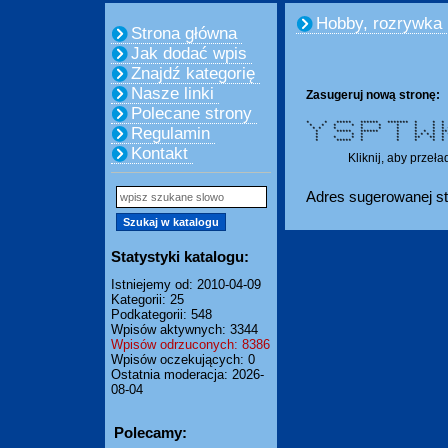
Hobby, rozrywka
Strona główna
Jak dodać wpis
Znajdź kategorię
Nasze linki
Zasugeruj nową stronę:
Polecane strony
* * ***** ****** ******* * *
* * * * * * * * * *
Regulamin
* * * * * * * * * 
* ***** ****** * * * 
* * * * * * * * * 
* * * * * ** ** *
* ***** * * * * * * 
Kontakt
Kliknij, aby przeł
Adres sugerowanej st
Statystyki katalogu:
Istniejemy od: 2010-04-09
Kategorii: 25
Podkategorii: 548
Wpisów aktywnych: 3344
Wpisów odrzuconych: 8386
Wpisów oczekujących: 0
Ostatnia moderacja: 2026-
08-04
Polecamy: