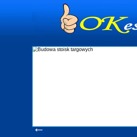
dynia
dministrowanie
ściami Gdynia i
ieżący nadzór nad
iczenia, organizację
ta obejmuje także
uchomościami Gdynia
potrzebny jest
ieruchomości Sopot
nia, Progreen-Adm
w codziennym
dla tych
←