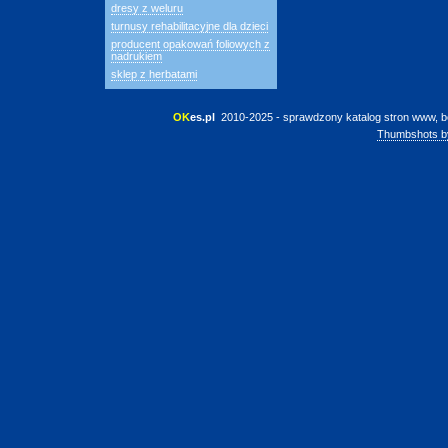
dresy z weluru
turnusy rehabilitacyjne dla dzieci
producent opakowań foliowych z
nadrukiem
sklep z herbatami
OK
es.pl
 2010-2025 - sprawdzony katalog stron www, b
Thumbshots b