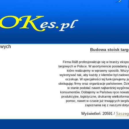
Budowa stoisk tar
Firma R&B profesjonalizuje się w branży ekspo
targowych w Polsce. W asortymencie posiadamy p
które realizujemy w wprawny sposób. Wszys
wykonywać tak, aby każdy z klientów był zadowo
oczekuje. W specjalności tej funkcjonujemy j
obsługując firmy oraz organizacje państwowe. Dzi
w stanie podołać nawet najbardziej wygór
konsumentów. Oddajemy w Państwa ręce nowator
produkcyjne, logistyczne, drukarnię wielkoform
pomoc, nawet w czasie już trwających targ
zapoznania się z naszymi do
Wyświetleń: 20591 /
Szczeg