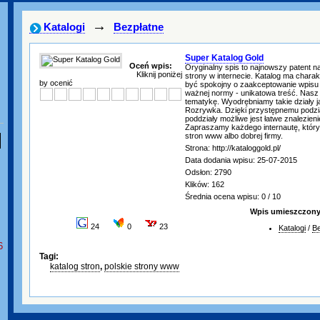
→
Katalogi
Bezpłatne
Super Katalog Gold
Oceń wpis:
Oryginalny spis to najnowszy patent n
Kliknij poniżej
strony w internecie. Katalog ma chara
by ocenić
być spokojny o zaakceptowanie wpisu j
ważnej normy - unikatowa treść. Nasz
tematykę. Wyodrębniamy takie działy 
Rozrywka. Dzięki przystępnemu podzia
poddziały możliwe jest łatwe znalezien
Zapraszamy każdego internautę, któr
stron www albo dobrej firmy.
Strona: http://kataloggold.pl/
Data dodania wpisu: 25-07-2015
Odsłon: 2790
Klików: 162
Średnia ocena wpisu: 0 / 10
Wpis umieszczony 
24
0
23
Katalogi
/
Be
6
Tagi:
katalog stron
,
polskie strony www