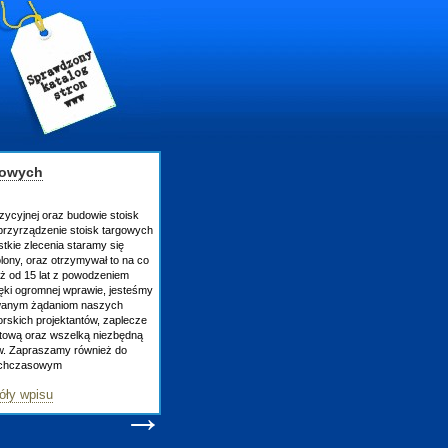
gowych
zycyjnej oraz budowie stoisk
rzyrządzenie stoisk targowych
tkie zlecenia staramy się
lony, oraz otrzymywał to na co
uż od 15 lat z powodzeniem
ęki ogromnej wprawie, jesteśmy
owanym żądaniom naszych
skich projektantów, zaplecze
atową oraz wszelką niezbędną
ów. Zapraszamy również do
tychczasowym
óły wpisu
→