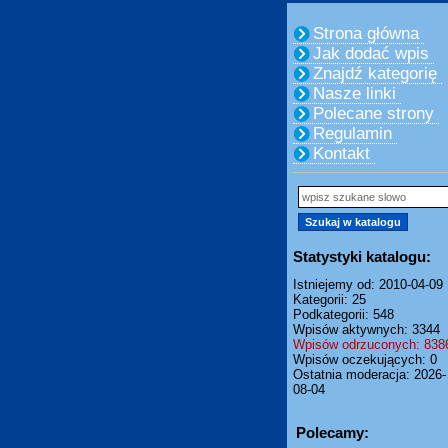
Strona główna
Jak dodać wpis
Znajdź kategorię
Nasze linki
Polecane strony
Regulamin
Kontakt
Statystyki katalogu:
Istniejemy od: 2010-04-09
Kategorii: 25
Podkategorii: 548
Wpisów aktywnych: 3344
Wpisów odrzuconych: 838
Wpisów oczekujących: 0
Ostatnia moderacja: 2026-
08-04
Polecamy: