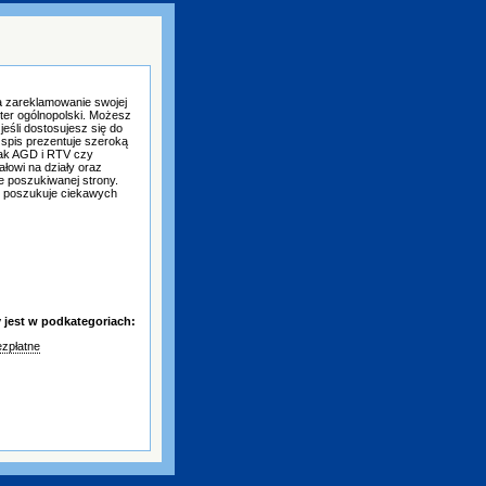
a zareklamowanie swojej
kter ogólnopolski. Możesz
eśli dostosujesz się do
 spis prezentuje szeroką
jak AGD i RTV czy
łowi na działy oraz
ie poszukiwanej strony.
y poszukuje ciekawych
jest w podkategoriach:
zpłatne