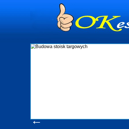
Firma R&B
targowych w
d
które 
ację
wykonywać t
e
oczekuj
nia
obsługując 
w sta
pot
konsumentó
m
produkcyjn
pomoc,
←