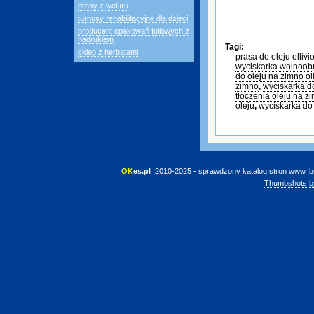
dresy z weluru
turnusy rehabilitacyjne dla dzieci
producent opakowań foliowych z
nadrukiem
Tagi:
sklep z herbatami
prasa do oleju ollivi
wyciskarka wolnoob
do oleju na zimno oll
zimno
,
wyciskarka d
tłoczenia oleju na z
oleju
,
wyciskarka d
OK
es.pl
 2010-2025 - sprawdzony katalog stron www, b
Thumbshots b