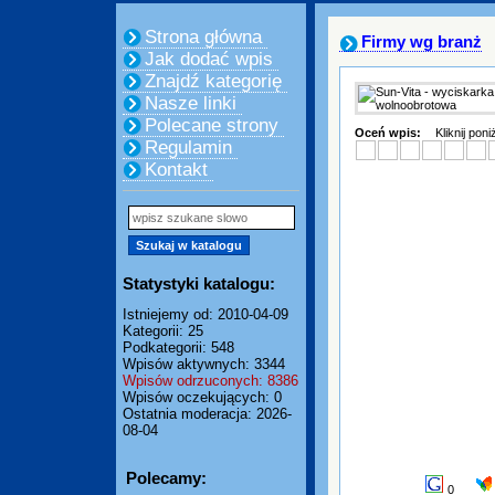
Strona główna
Firmy wg branż
Jak dodać wpis
Znajdź kategorię
Nasze linki
Polecane strony
Oceń wpis:
Kliknij pon
Regulamin
Kontakt
Statystyki katalogu:
Istniejemy od: 2010-04-09
Kategorii: 25
Podkategorii: 548
Wpisów aktywnych: 3344
Wpisów odrzuconych: 8386
Wpisów oczekujących: 0
Ostatnia moderacja: 2026-
08-04
Polecamy:
0