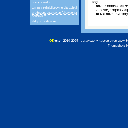
Tagi:
dresy z weluru
odzież damska duże
turnusy rehabilitacyjne dla dzieci
zimowe
,
czapka z al
producent opakowań foliowych z
bluzki duże rozmiary
nadrukiem
sklep z herbatami
OK
es.pl
 2010-2025 - sprawdzony katalog stron www, b
Thumbshots b