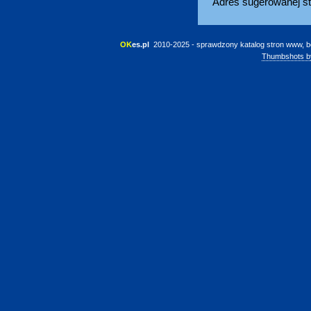
Adres sugerowanej st
OK
es.pl
 2010-2025 - sprawdzony katalog stron www, b
Thumbshots b