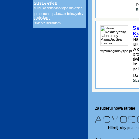
dresy z weluru
D
turnusy rehabilitacyjne dla dzieci
S
producent opakowań foliowych z
nadrukiem
sklep z herbatami
Sa
Kr
Na
lu
w 
http://magiadayspa.pl
pro
świ
im 
pe
Dat
Sz
Zasugeruj nową stronę:
* ***** * * ***** ******* *
* * * * * * * * * *
* * * * * * * * * 
* * * * * * * **** * 
***** * * * * * * * *
* * * * * * * * * *
* * ***** * ***** ******* 
Kliknij, aby przeł