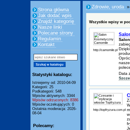
Zdrowie, uroda
» 
Strona główna
Jak dodać wpis
Znajdź kategorię
Wszystkie wpisy w pod
Nasze linki
Polecane strony
Salo
Regulamin
Salo
zabieg
Kontakt
Dzięk
http://camomile.pl
produ
Opróc
nasze
polece
Data 
Statystyki katalogu:
Szcze
Istniejemy od: 2010-04-09
Kategorii: 25
Podkategorii: 548
C
Wpisów aktywnych: 3344
Wpisów odrzuconych: 8386
Z
Wpisów oczekujących: 0
W
Ostatnia moderacja: 2026-
m
http://topfryzura.com.pl
08-04
w
z
f
Polecamy:
J