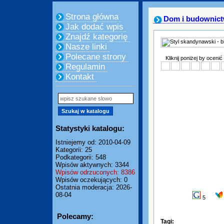
Strona główna
Dom i budownic
Jak dodać wpis
Znajdź kategorię
Nasze linki
Polecane strony
Kliknij poniżej by ocenić
Regulamin
Kontakt
Statystyki katalogu:
Istniejemy od: 2010-04-09
Kategorii: 25
Podkategorii: 548
Wpisów aktywnych: 3344
Wpisów odrzuconych: 8386
Wpisów oczekujących: 0
Ostatnia moderacja: 2026-
08-04
5
Polecamy:
Tagi: