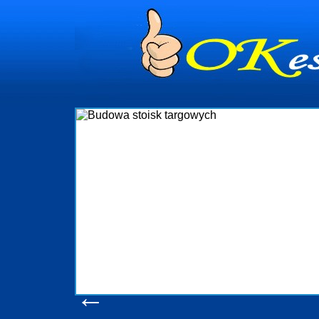
dynia
dministrowanie
ściami Gdynia i
ieżący nadzór nad
iczenia, organizację
ta obejmuje także
uchomościami Gdynia
potrzebny jest
ieruchomości Sopot
nia, Progreen-Adm
w codziennym
dla tych
←