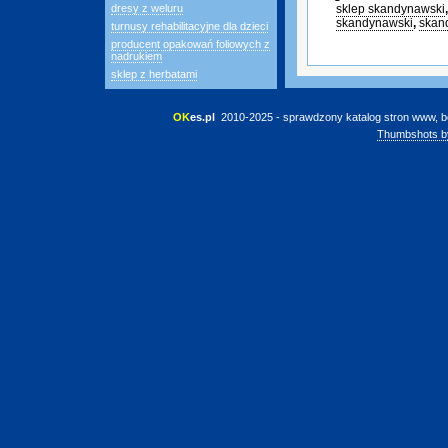
dresy z weluru
sklep skandynawski
skandynawski
,
skan
turnusy rehabilitacyjne dla dzieci
producent opakowań foliowych z
nadrukiem
sklep z herbatami
OK
es.pl
 2010-2025 - sprawdzony katalog stron www, b
Thumbshots b