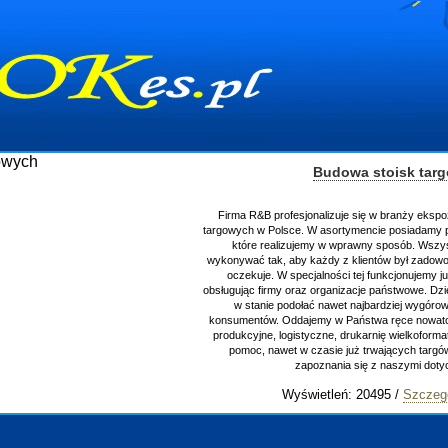
Budowa stoisk tar
Firma R&B profesjonalizuje się w branży ekspo
targowych w Polsce. W asortymencie posiadamy p
które realizujemy w wprawny sposób. Wszys
wykonywać tak, aby każdy z klientów był zadowo
oczekuje. W specjalności tej funkcjonujemy j
obsługując firmy oraz organizacje państwowe. Dzi
w stanie podołać nawet najbardziej wygór
konsumentów. Oddajemy w Państwa ręce nowator
produkcyjne, logistyczne, drukarnię wielkoform
pomoc, nawet w czasie już trwających targ
zapoznania się z naszymi do
Wyświetleń: 20495 /
Szczeg