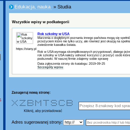
Edukacja, nauka
» Studia
Wszystkie wpisy w podkategorii
Rok szkolny w USA
Marzenia o dogłębnym poznaniu innego państwa mogą się spełnić:
przeżyciem które nie tylko uczy, ale również jest okazją na spełnia
zwiedzenie kawałka świata.
https://stany.pl
Rok w USA wymaga skomplikowanych przygotowań, dlatego jeżel
rok szkolny w USA należy odnosić korzyści z przeżyć osób które
podszewki. W naszej firmie zdajemy sobie sprawę
Data zgłoszenia strony do katalogu: 2019-09-25
Szczegóły wpisu
Zasugeruj nową stronę:
6
* * ******* ****** * * ******* ***** ***** ******
* * * * * ** ** * * * * * * *
* * * * * * * * * * * * * *
* * ****** * * * * ***** * ******
* * * * * * * * * * * *
* * * * * * * * * * * * * *
* * ******* ****** * * * ***** ***** ******
Kliknij, aby przeładować
Adres sugerowanej strony: