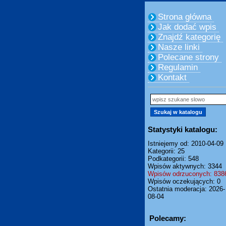
Strona główna
Jak dodać wpis
Znajdź kategorię
Nasze linki
Polecane strony
Regulamin
Kontakt
Statystyki katalogu:
Istniejemy od: 2010-04-09
Kategorii: 25
Podkategorii: 548
Wpisów aktywnych: 3344
Wpisów odrzuconych: 838
Wpisów oczekujących: 0
Ostatnia moderacja: 2026-
08-04
Polecamy: