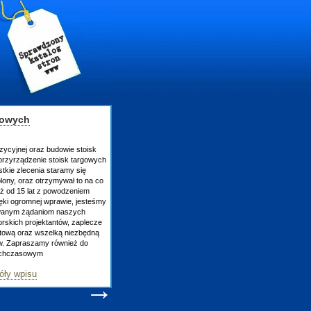
gowych
zycyjnej oraz budowie stoisk
rzyrządzenie stoisk targowych
tkie zlecenia staramy się
lony, oraz otrzymywał to na co
uż od 15 lat z powodzeniem
ęki ogromnej wprawie, jesteśmy
owanym żądaniom naszych
skich projektantów, zaplecze
atową oraz wszelką niezbędną
ów. Zapraszamy również do
tychczasowym
óły wpisu
→