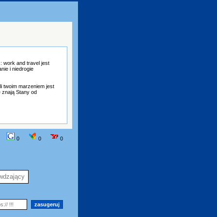
 work and travel jest
nie i niedrogie
i twoim marzeniem jest
 znają Stany od
0
0
0