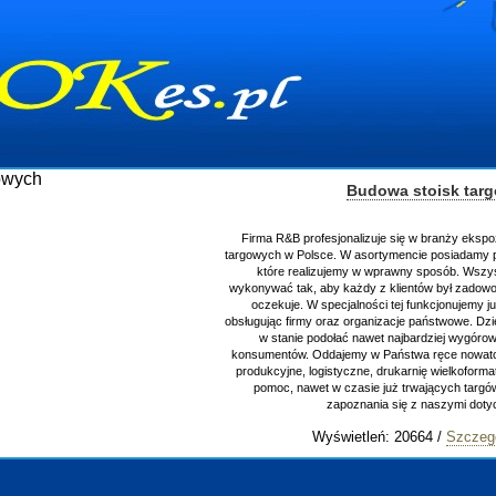
Budowa stoisk targowych
Firma R&B profesjonalizuje się w branży ekspozycyjnej oraz bu
targowych w Polsce. W asortymencie posiadamy przyrządzenie st
które realizujemy w wprawny sposób. Wszystkie zlecenia st
wykonywać tak, aby każdy z klientów był zadowolony, oraz otrzy
oczekuje. W specjalności tej funkcjonujemy już od 15 lat z p
obsługując firmy oraz organizacje państwowe. Dzięki ogromnej wpr
w stanie podołać nawet najbardziej wygórowanym żądaniom
konsumentów. Oddajemy w Państwa ręce nowatorskich projektan
produkcyjne, logistyczne, drukarnię wielkoformatową oraz wszel
pomoc, nawet w czasie już trwających targów. Zapraszamy r
zapoznania się z naszymi dotychczasowym
Wyświetleń: 20664 /
Szczegóły wpisu