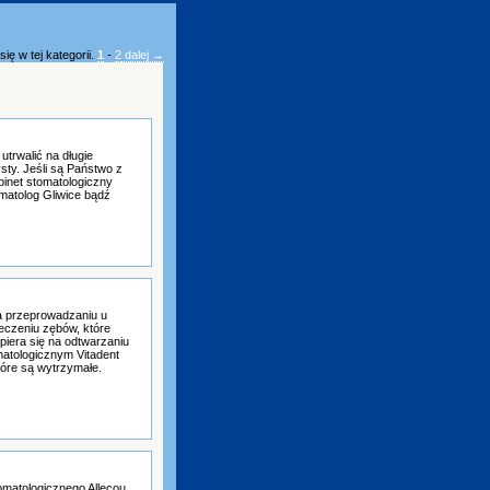
ię w tej kategorii.
1
-
2
dalej →
utrwalić na długie
sty. Jeśli są Państwo z
binet stomatologiczny
omatolog Gliwice bądź
a przeprowadzaniu u
eczeniu zębów, które
piera się na odtwarzaniu
matologicznym Vitadent
óre są wytrzymałe.
matologicznego Allecou