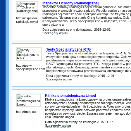
Inspektor Ochrony Radiologicznej
Inspektor ochrony radiologicznej w Twoim gabinecie. Nie mus
przepisów prawnych i rozporządzeń. Współpracując z naszym
radiologicznej możesz spać spokojnie wiedząc, że trzyma on
gabinetem. Nie straszna stanie Ci się kontrola sanepidu. Opi
http://inspektor-
ich wykonawstwo. Testy specjalistyczne w najlepszej cenie! Pr
radiologiczny.pl
sporządzone w
Data zgłoszenia strony do katalogu: 2015-12-01
Szczegóły wpisu
Testy Specjalistyczne RTG
Testy Specjalistyczne stomatologicznych aparatów RTG. 
wszystkich rodzajów stomatologicznych rentgenów. Opis 
podstawowych aparatów wewnątrzustnych, panoramicznyc
CBCT. Wymagania dla pracowni RTG. Księga jakości w gab
http://testy-
stomatologicznych. Rozporządzenie ministra zdrowia w s
specjalistyczne.com
bezpiecznego stosowania promieniowania jonizującego dla
Data zgłoszenia strony do katalogu: 2015-12-01
Szczegóły wpisu
Klinika stomatologiczna Limed
Klinika stomatologiczna Limed zapewnia profesjonalne zabie
ortodontyczne i aparaty ortodontyczne różnego rodzaju. Wie
sprawi, że wizyta będzie miła i bezbolesna. Polecamy profesj
bezpieczne implanty. które pozwolą poprawić każdemu stan j
http://limed.eu
powiększyć pewność siebie. Zapraszamy zatem gorąco do k
celu ustalenia dogod
Data zgłoszenia strony do katalogu: 2015-11-27
Szczegóły wpisu