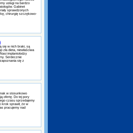
emy usługi na bardzo
tologów. Gabinet
riały sprawdzonych
ykę, chirurgię szczękowo-
j
 się w nich braki, są
 zła dieta, niewłaściwa
 Nasi implantolodzy
my. Serdecznie
zapoznania się z
jednak w stosunkowo
 ofertę. Do tej pory
wnego czasu sprzedajemy
i krok sprawił, że w
 czas pracujemy nad