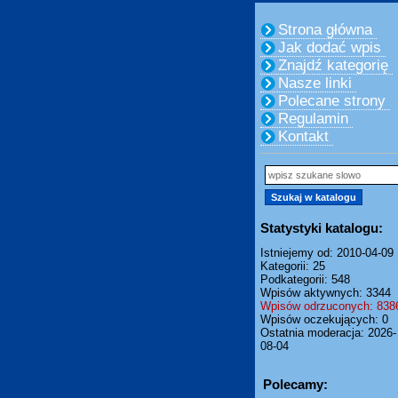
Strona główna
Jak dodać wpis
Znajdź kategorię
Nasze linki
Polecane strony
Regulamin
Kontakt
Statystyki katalogu:
Istniejemy od: 2010-04-09
Kategorii: 25
Podkategorii: 548
Wpisów aktywnych: 3344
Wpisów odrzuconych: 838
Wpisów oczekujących: 0
Ostatnia moderacja: 2026-
08-04
Polecamy: