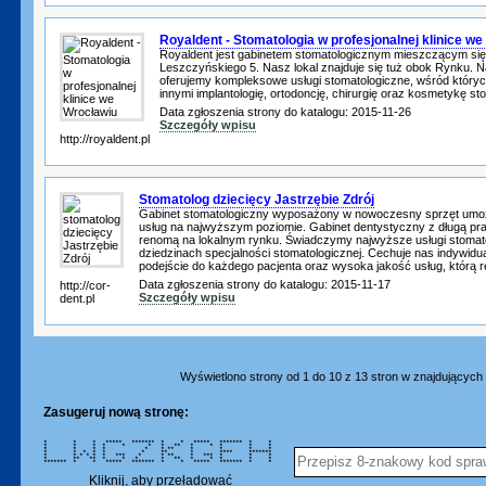
Royaldent - Stomatologia w profesjonalnej klinice w
Royaldent jest gabinetem stomatologicznym mieszczącym się
Leszczyńskiego 5. Nasz lokal znajduje się tuż obok Rynku. 
oferujemy kompleksowe usługi stomatologiczne, wśród który
innymi implantologię, ortodoncję, chirurgię oraz kosmetykę st
Data zgłoszenia strony do katalogu: 2015-11-26
Szczegóły wpisu
http://royaldent.pl
Stomatolog dziecięcy Jastrzębie Zdrój
Gabinet stomatologiczny wyposażony w nowoczesny sprzęt umo
usług na najwyższym poziomie. Gabinet dentystyczny z długą pr
renomą na lokalnym rynku. Świadczymy najwyższe usługi stomat
dziedzinach specjalności stomatologicznej. Cechuje nas indywidua
podejście do każdego pacjenta oraz wysoka jakość usług, którą r
Data zgłoszenia strony do katalogu: 2015-11-17
http://cor-
Szczegóły wpisu
dent.pl
Wyświetlono strony od 1 do 10 z 13 stron w znajdujących s
Zasugeruj nową stronę:
* * * ***** ******* * * ***** ******* * *
* * * * * * * ** * * * * *
* * * * * * ** * * * *
* * * * * * ** * **** *******
* * * * * * *** * * ** * *** * * *
* ** ** * * * * ** * * * * *
******* * * ***** ******* * * ***** ******* * *
Kliknij, aby przeładować