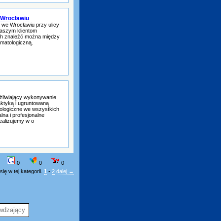
e Wrocławiu
 we Wrocławiu przy ulicy
Naszym klientom
ch znaleźć można między
omatologiczną.
żliwiający wykonywanie
aktyką i ugruntowaną
ologiczne we wszystkich
lna i profesjonalne
ealizujemy w o
0
0
0
ię w tej kategorii.
1
-
2
dalej →