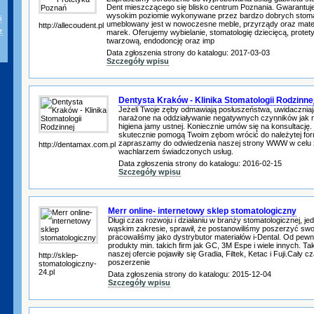
Dent mieszczącego się blisko centrum Poznania. Gwarantuj
wysokim poziomie wykonywane przez bardzo dobrych stoma
i
umeblowany jest w nowoczesne meble, przyrządy oraz mate
http://allecoudent.pl
z
marek. Oferujemy wybielanie, stomatologię dziecięcą, protet
twarzową, endodoncję oraz imp
Data zgłoszenia strony do katalogu: 2017-03-03
Szczegóły wpisu
Dentysta Kraków - Klinika Stomatologii Rodzinne
Jeżeli Twoje zęby odmawiają posłuszeństwa, uwidaczniają
narażone na oddziaływanie negatywnych czynników jak np
higiena jamy ustnej. Koniecznie umów się na konsultację.
skutecznie pomogą Twoim zębom wrócić do należytej for
zapraszamy do odwiedzenia naszej strony WWW w celu 
http://dentamax.com.pl
wachlarzem świadczonych usług.
Data zgłoszenia strony do katalogu: 2016-02-15
Szczegóły wpisu
Merr online- internetowy sklep stomatologiczny
Długi czas rozwoju i działaniu w branży stomatologicznej, 
wąskim zakresie, sprawił, że postanowiliśmy poszerzyć swoją
pracowaliśmy jako dystrybutor materiałów i-Dental. Od pe
produkty min. takich firm jak GC, 3M Espe i wiele innych. Tak
naszej ofercie pojawiły się Gradia, Filtek, Ketac i Fuji.Cały
http://sklep-
poszerzenie
stomatologiczny-
24.pl
Data zgłoszenia strony do katalogu: 2015-12-04
Szczegóły wpisu