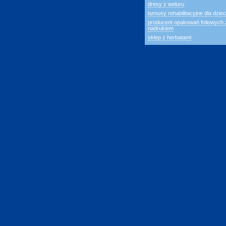
dresy z weluru
turnusy rehabilitacyjne dla dziec
producent opakowań foliowych 
nadrukiem
sklep z herbatami