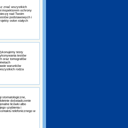
isz znać wszystkich
i inspektorem ochrony
 pieczę nad Twoim
s testów podstawowych i
ojekty osłon stałych
Wykonujemy testy
wykonywania testów
h oraz tomografów
inetach
prawie warunków
 wszystkich rodza
gi stomatologiczne,
loletnie doświadczenie
onalne licówki albo
ego uzębienia i
ontaktu telefonicznego w