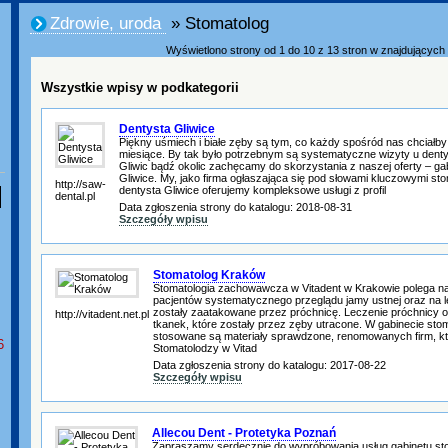
Zdrowie, uroda
» Stomatolog
Wyświetlono strony od 1 do 10 z 13 stron w znajdujących s
Wszystkie wpisy w podkategorii
Dentysta Gliwice
Piękny uśmiech i białe zęby są tym, co każdy spośród nas chciałby 
miesiące. By tak było potrzebnym są systematyczne wizyty u denty
Gliwic bądź okolic zachęcamy do skorzystania z naszej oferty – ga
Gliwice. My, jako firma ogłaszająca się pod słowami kluczowymi st
http://saw-
dentysta Gliwice oferujemy kompleksowe usługi z profil
dental.pl
Data zgłoszenia strony do katalogu: 2018-08-31
Szczegóły wpisu
Stomatolog Kraków
Stomatologia zachowawcza w Vitadent w Krakowie polega n
pacjentów systematycznego przeglądu jamy ustnej oraz na l
zostały zaatakowane przez próchnicę. Leczenie próchnicy o
http://vitadent.net.pl
tkanek, które zostały przez zęby utracone. W gabinecie sto
stosowane są materiały sprawdzone, renomowanych firm, kt
6
Stomatolodzy w Vitad
Data zgłoszenia strony do katalogu: 2017-08-22
Szczegóły wpisu
Allecou Dent - Protetyka Poznań
Zapraszamy serdecznie do wypróbowania usług gabinetu sto