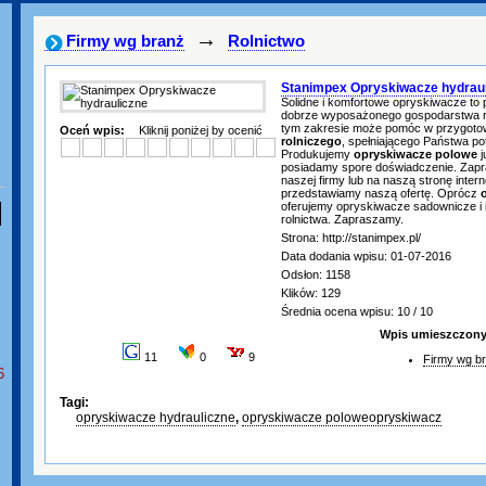
→
Firmy wg branż
Rolnictwo
Stanimpex Opryskiwacze hydrau
Solidne i komfortowe opryskiwacze to
dobrze wyposażonego gospodarstwa r
tym zakresie może pomóc w przygot
Oceń wpis:
Kliknij poniżej by ocenić
rolniczego
, spełniającego Państwa po
Produkujemy
opryskiwacze polowe
j
posiadamy spore doświadczenie. Zap
naszej firmy lub na naszą stronę intern
przedstawiamy naszą ofertę. Oprócz
oferujemy opryskiwacze sadownicze i 
rolnictwa. Zapraszamy.
Strona: http://stanimpex.pl/
Data dodania wpisu: 01-07-2016
Odsłon: 1158
Klików: 129
Średnia ocena wpisu: 10 / 10
Wpis umieszczony 
11
0
9
Firmy wg b
6
Tagi:
opryskiwacze hydrauliczne
,
opryskiwacze poloweopryskiwacz