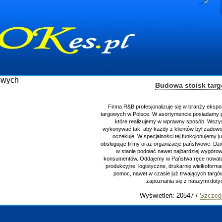
Budowa stoisk tar
Firma R&B profesjonalizuje się w branży ekspo
targowych w Polsce. W asortymencie posiadamy p
które realizujemy w wprawny sposób. Wszys
wykonywać tak, aby każdy z klientów był zadowo
oczekuje. W specjalności tej funkcjonujemy j
obsługując firmy oraz organizacje państwowe. Dzi
w stanie podołać nawet najbardziej wygór
konsumentów. Oddajemy w Państwa ręce nowator
produkcyjne, logistyczne, drukarnię wielkoform
pomoc, nawet w czasie już trwających targ
zapoznania się z naszymi do
Wyświetleń: 20547 /
Szczeg