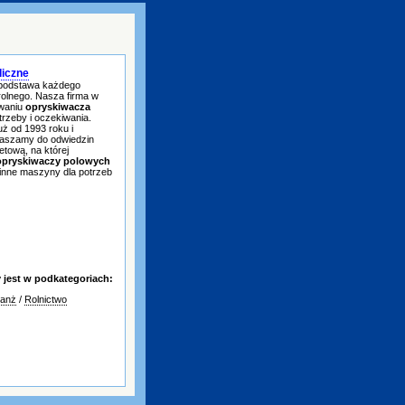
liczne
 podstawa każdego
olnego. Nasza firma w
owaniu
opryskiwacza
trzeby i oczekiwania.
uż od 1993 roku i
raszamy do odwiedzin
etową, na której
opryskiwaczy polowych
inne maszyny dla potrzeb
jest w podkategoriach:
ranż
/
Rolnictwo