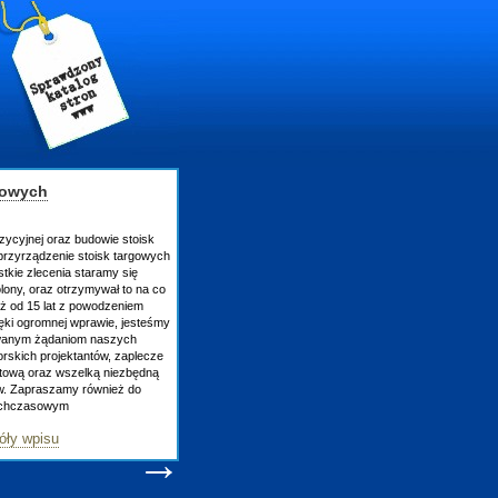
gowych
zycyjnej oraz budowie stoisk
rzyrządzenie stoisk targowych
tkie zlecenia staramy się
lony, oraz otrzymywał to na co
uż od 15 lat z powodzeniem
ęki ogromnej wprawie, jesteśmy
owanym żądaniom naszych
skich projektantów, zaplecze
atową oraz wszelką niezbędną
ów. Zapraszamy również do
tychczasowym
óły wpisu
→