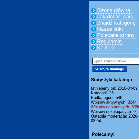
Strona główna
Jak dodać wpis
Znajdź kategorię
Nasze linki
Polecane strony
Regulamin
Kontakt
Statystyki katalogu:
Istniejemy od: 2010-04-09
Kategorii: 25
Podkategorii: 548
Wpisów aktywnych: 3344
Wpisów odrzuconych: 838
Wpisów oczekujących: 0
Ostatnia moderacja: 2026-
08-04
Polecamy: