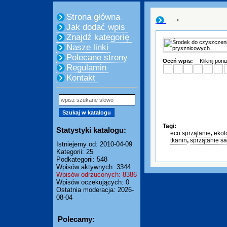
Strona główna
→
Jak dodać wpis
Znajdź kategorię
Nasze linki
Polecane strony
Oceń wpis:
Kliknij pon
Regulamin
Kontakt
Tagi:
Statystyki katalogu:
eco sprzątanie
,
ekol
tkanin
,
sprzątanie 
Istniejemy od: 2010-04-09
Kategorii: 25
Podkategorii: 548
Wpisów aktywnych: 3344
Wpisów odrzuconych: 8386
Wpisów oczekujących: 0
Ostatnia moderacja: 2026-
08-04
Polecamy: