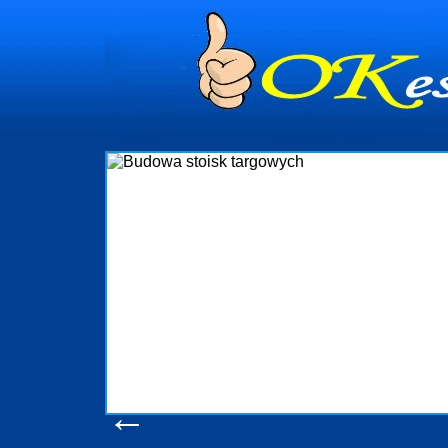
dynia
dministrowanie
ściami Gdynia i
ieżący nadzór nad
iczenia, organizację
ta obejmuje także
uchomościami Gdynia
potrzebny jest
ieruchomości Sopot
nia, Progreen-Adm
w codziennym
dla tych
←