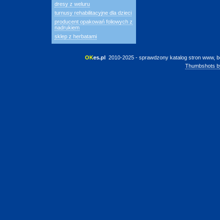
dresy z weluru
turnusy rehabilitacyjne dla dzieci
producent opakowań foliowych z
nadrukiem
sklep z herbatami
OK
es.pl
 2010-2025 - sprawdzony katalog stron www, b
Thumbshots b