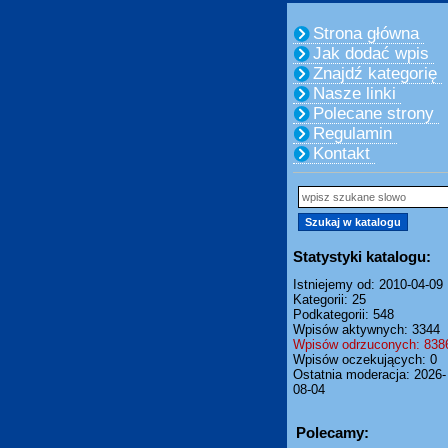
Strona główna
Jak dodać wpis
Znajdź kategorię
Nasze linki
Polecane strony
Regulamin
Kontakt
Statystyki katalogu:
Istniejemy od: 2010-04-09
Kategorii: 25
Podkategorii: 548
Wpisów aktywnych: 3344
Wpisów odrzuconych: 838
Wpisów oczekujących: 0
Ostatnia moderacja: 2026-
08-04
Polecamy: