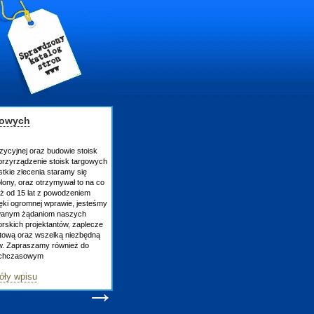
gowych
zycyjnej oraz budowie stoisk
rzyrządzenie stoisk targowych
tkie zlecenia staramy się
lony, oraz otrzymywał to na co
uż od 15 lat z powodzeniem
ęki ogromnej wprawie, jesteśmy
owanym żądaniom naszych
skich projektantów, zaplecze
atową oraz wszelką niezbędną
ów. Zapraszamy również do
tychczasowym
óły wpisu
→