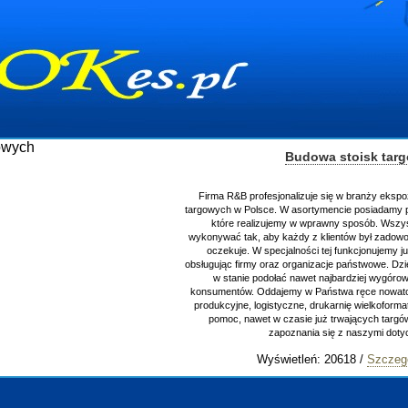
Budowa stoisk tar
Firma R&B profesjonalizuje się w branży ekspo
targowych w Polsce. W asortymencie posiadamy p
które realizujemy w wprawny sposób. Wszys
wykonywać tak, aby każdy z klientów był zadowo
oczekuje. W specjalności tej funkcjonujemy j
obsługując firmy oraz organizacje państwowe. Dzi
w stanie podołać nawet najbardziej wygór
konsumentów. Oddajemy w Państwa ręce nowator
produkcyjne, logistyczne, drukarnię wielkoform
pomoc, nawet w czasie już trwających targ
zapoznania się z naszymi do
Wyświetleń: 20618 /
Szczeg