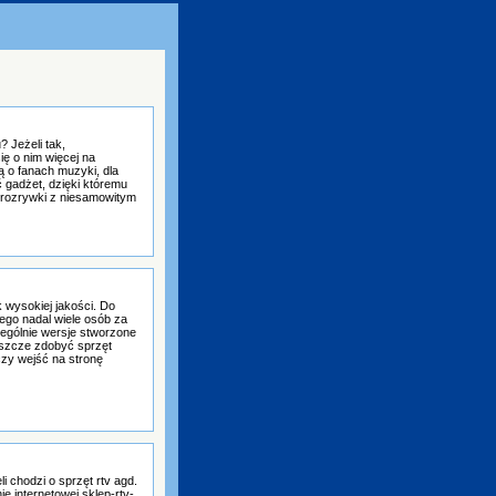
 Jeżeli tak,
ę o nim więcej na
ą o fanach muzyki, dla
 gadżet, dzięki któremu
 rozrywki z niesamowitym
 wysokiej jakości. Do
ego nadal wiele osób za
ególnie wersje stworzone
eszcze zdobyć sprzęt
czy wejść na stronę
 chodzi o sprzęt rtv agd.
e internetowej sklep-rtv-