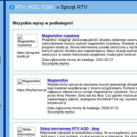
RTV, AGD, GSM
» Sprzęt RTV
Wszystkie wpisy w podkategorii
Magnetofon szpulowy
Pragniesz osiągnąć doskonałą jakość dźwięku lubianego utworu?
zdecydowanie musisz wybrać magnetofon szpulowy. Dowiedz si
program-studio.pl. Strona internetowa została utworzona z myśl
których jakość dźwięku jest najważniejsza. Masz okazję wybrać
https://program-
utworzysz w swoim mieszkaniu wyjątkowe, tradycyjne centrum
studio.pl
Data zgłoszenia strony do katalogu: 2021-02-27
Szczegóły wpisu
Magnetofon
Współczesny sprzęt do słuchania muzyki gwarantuje dźwięk
tego świetnie współpracuje z innymi urządzeniami. Pomimo t
https://heyberson.pl
najlepsze odtwarzacze uznaje magnetofony szpulowe. Szcz
przez firmy Pioneer, Sony lub też Akai. Czy gdzieś można j
zapewniający piękne, analogowe brzmienie? Da się, wystar
heyberson.p
6
Data zgłoszenia strony do katalogu: 2020-07-31
Szczegóły wpisu
Sklep internetowy RTV AGD - blog
Nabywanie zakupów to prawdziwa sztuka. W szczególności, jeżeli
Jeśli masz z tym problem, szukaj wsparcia w Internecie. Na stroni