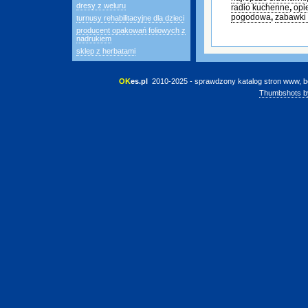
dresy z weluru
radio kuchenne
,
opi
pogodowa
,
zabawki 
turnusy rehabilitacyjne dla dzieci
producent opakowań foliowych z
nadrukiem
sklep z herbatami
OK
es.pl
 2010-2025 - sprawdzony katalog stron www, b
Thumbshots b