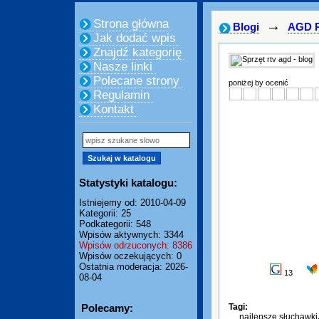
Strona główna
→
Blogi
AGD 
Jak dodać wpis
Znajdź kategorię
Nasze linki
Polecane strony
poniżej by ocenić
Regulamin
Kontakt
Statystyki katalogu:
Istniejemy od: 2010-04-09
Kategorii: 25
Podkategorii: 548
Wpisów aktywnych: 3344
Wpisów odrzuconych: 8386
Wpisów oczekujących: 0
Ostatnia moderacja: 2026-
13
08-04
Polecamy:
Tagi:
najlepsze słuchawki