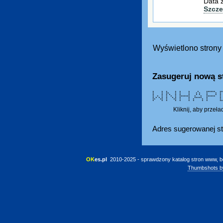
Data 
Szcze
Wyświetlono strony 
Zasugeruj nową s
* * * * * * * ****** ***
* * ** * * * * * * * 
* * * * * * * * * * 
* * * * * * ******* * * ****
* * * * * * * * * ***** *
** ** * ** * * * * * 
* * * * * * * * * ****
Kliknij, aby przeł
Adres sugerowanej st
OK
es.pl
 2010-2025 - sprawdzony katalog stron www, b
Thumbshots b