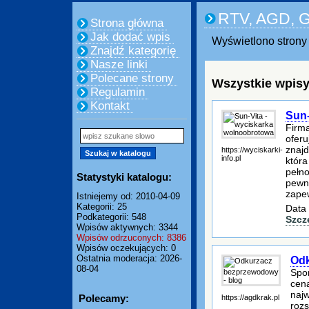
RTV, AGD, 
Strona główna
Jak dodać wpis
Wyświetlono strony 
Znajdź kategorię
Nasze linki
Polecane strony
Wszystkie wpisy
Regulamin
Kontakt
Sun-
Firma
oferu
znajd
https://wyciskarki-
info.pl
która
pełno
Statystyki katalogu:
pewna
zape
Istniejemy od: 2010-04-09
Kategorii: 25
Data 
Podkategorii: 548
Szcz
Wpisów aktywnych: 3344
Wpisów odrzuconych: 8386
Wpisów oczekujących: 0
Ostatnia moderacja: 2026-
Odk
08-04
Spor
cena
najw
Polecamy:
https://agdkrak.pl
rozs