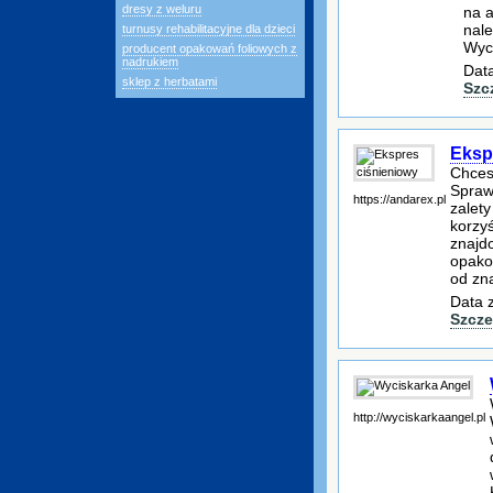
dresy z weluru
na a
nal
turnusy rehabilitacyjne dla dzieci
Wyc
producent opakowań foliowych z
nadrukiem
Data
sklep z herbatami
Szc
Eksp
Chces
Sprawd
https://andarex.pl
zalet
korzyś
znajd
opakow
od zn
Data 
Szcze
http://wyciskarkaangel.pl