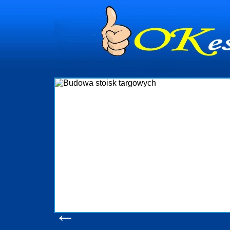
Budowa stoisk
Firma R&B profesjonalizuje się w branży 
targowych w Polsce. W asortymencie posia
które realizujemy w wprawny sposób. 
wykonywać tak, aby każdy z klientów był z
oczekuje. W specjalności tej funkcjonu
obsługując firmy oraz organizacje państwow
w stanie podołać nawet najbardziej
konsumentów. Oddajemy w Państwa ręce no
produkcyjne, logistyczne, drukarnię wiel
pomoc, nawet w czasie już trwających
zapoznania się z naszy
Wyświetleń: 20586 /
Sz
←