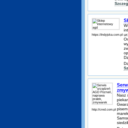
Szczeg
S
Ws
in
ur
https://indyjska.com.pl
Om
wy
zw
op
Dz
Da
S
Serw
zmyw
Nasz 
piekar
Gwara
pisem
http://cred.com.pl
marek
Samsu
siedzi