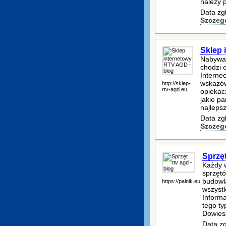
należy 
Data zg
Szczeg
Sklep 
Nabywan
chodzi 
Internec
wskazów
http://sklep-
rtv-agd.eu
opiekac
jakie p
najlepsz
Data zg
Szczeg
Sprzęt
Każdy w
sprzęt
budowl
https://palnik.eu
wszystk
Informa
tego ty
Dowiesz
Data zg