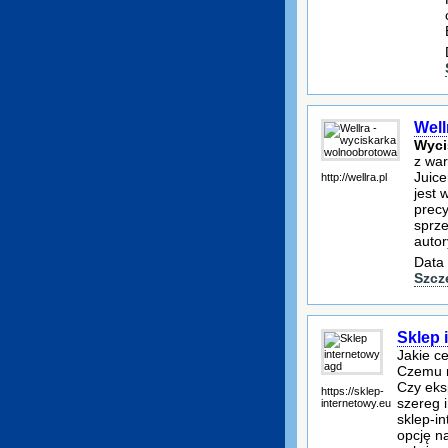
Well
Wyci
z war
Juice
http://wellra.pl
jest 
precy
sprze
auto
Data 
Szcz
Sklep 
Jakie c
Czemu r
Czy eks
https://sklep-
szereg 
internetowy.eu
sklep-i
opcję n