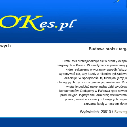
Budowa stoisk tar
Firma R&B profesjonalizuje się w branży ekspo
targowych w Polsce. W asortymencie posiadamy p
które realizujemy w wprawny sposób. Wszys
wykonywać tak, aby każdy z klientów był zadowo
oczekuje. W specjalności tej funkcjonujemy j
obsługując firmy oraz organizacje państwowe. Dzi
w stanie podołać nawet najbardziej wygór
konsumentów. Oddajemy w Państwa ręce nowator
produkcyjne, logistyczne, drukarnię wielkoform
pomoc, nawet w czasie już trwających targ
zapoznania się z naszymi do
Wyświetleń: 20610 /
Szczeg