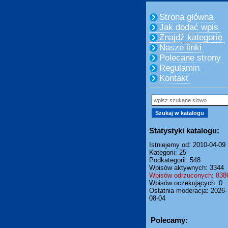
Strona główna
Jak dodać wpis
Znajdź kategorię
Nasze linki
Polecane strony
Regulamin
Kontakt
Statystyki katalogu:
Istniejemy od: 2010-04-09
Kategorii: 25
Podkategorii: 548
Wpisów aktywnych: 3344
Wpisów odrzuconych: 838
Wpisów oczekujących: 0
Ostatnia moderacja: 2026-
08-04
Polecamy: