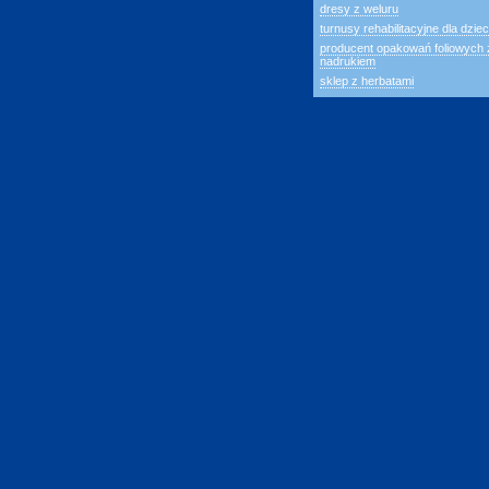
dresy z weluru
turnusy rehabilitacyjne dla dziec
producent opakowań foliowych 
nadrukiem
sklep z herbatami