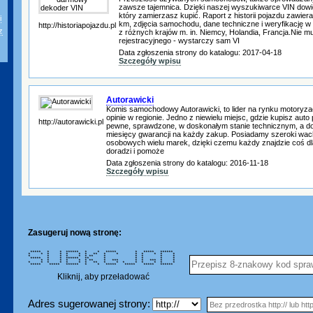
zawsze tajemnica. Dzięki naszej wyszukiwarce VIN dowie
który zamierzasz kupić. Raport z historii pojazdu zawie
i
km, zdjęcia samochodu, dane techniczne i weryfikację w
http://historiapojazdu.pl
z
z różnych krajów m. in. Niemcy, Holandia, Francja.Nie
rejestracyjnego - wystarczy sam VI
Data zgłoszenia strony do katalogu: 2017-04-18
Szczegóły wpisu
Autorawicki
Komis samochodowy Autorawicki, to lider na rynku motoryzac
opinie w regionie. Jedno z niewielu miejsc, gdzie kupisz auto
http://autorawicki.pl
pewne, sprawdzone, w doskonałym stanie technicznym, a d
miesięcy gwarancji na każdy zakup. Posiadamy szeroki wa
osobowych wielu marek, dzięki czemu każdy znajdzie coś dl
doradzi i pomoże
Data zgłoszenia strony do katalogu: 2016-11-18
Szczegóły wpisu
Zasugeruj nową stronę:
***** * * ****** * * ***** * ***** ******
* * * * * * * ** * * * * * * *
* * * * * * ** * * * * *
***** * * ****** ** * * * * *
* * * * * * ** * *** * * *** * *
* * * * * * * ** * * * * * * * *
***** ***** ****** * * ***** ***** ***** ******
Kliknij, aby przeładować
Adres sugerowanej strony: