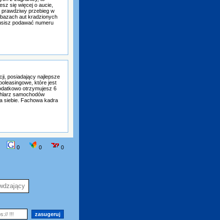
sz się więcej o aucie,
ra prawdziwy przebieg w
 bazach aut kradzionych
 musisz podawać numeru
ji, posiadający najlepsze
 poleasingowe, które jest
odatkowo otrzymujesz 6
chlarz samochodów
a siebie. Fachowa kadra
0
0
0