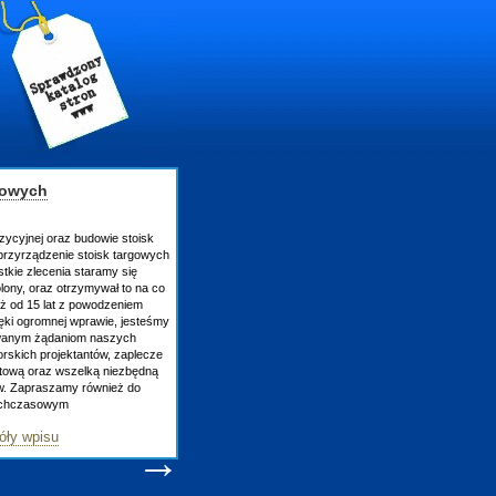
gowych
zycyjnej oraz budowie stoisk
rzyrządzenie stoisk targowych
tkie zlecenia staramy się
lony, oraz otrzymywał to na co
uż od 15 lat z powodzeniem
ęki ogromnej wprawie, jesteśmy
owanym żądaniom naszych
skich projektantów, zaplecze
atową oraz wszelką niezbędną
ów. Zapraszamy również do
tychczasowym
óły wpisu
→