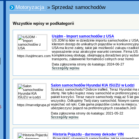
Motoryzacja
» Sprzedaż samochodów
Wszystkie wpisy w podkategorii
Usjdm - Import samochodów z USA
US JDM to lider w dziedzinie importu samochodów z USA,
klientom dostęp do unikalnych pojazdów w konkurencyjny
USA ma liczne zalety, takie jak możliwość zakupu rzadkic
wyposażenie oraz atrakcyjne warunki cenowe. Firma U
kompleksową obsługę, obejmującą doradztwo przy wyborz
https://usjdmcars.com
transportu, załatwienie formalności celnych oraz homo
Data zgłoszenia strony do katalogu: 2024-06-27
Szczegóły wpisu
Salon samochodów Hyundai KIA ISUZU w Łodzi
Szukasz samochodu? Dobrze trafiłeś. Teraz Hyundai ma d
ofertę. Nie tylko kupisz nowy samochód w preferencyjnej 
pakiet korzyści. Teraz nasze samochody mają aż 5 lat gwara
wszystko. Odkupimy Twój stary samochód. Nowym sam
wyjechać od ręki. Cała gama pojazdów czeka na miejscu.
https://marvelgrupa.pl
6
ubezpieczysz pojazd na preferencyjnych zasadach.Jeśl
Data zgłoszenia strony do katalogu: 2021-05-22
Szczegóły wpisu
Historia Pojazdu - darmowy dekoder VIN
Przeszłość używanych samochodów, także sprowadzanyc