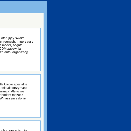
 oferujący swoim
ch cenach. Import aut z
h modeli, bogate
S JDM zapewnia
e auta, organizację
la Ciebie specjalną
cenie ale otrzymasz
ncji!. Ale to nie
ochodem możesz
 W naszym salonie
h z zagranicy, to