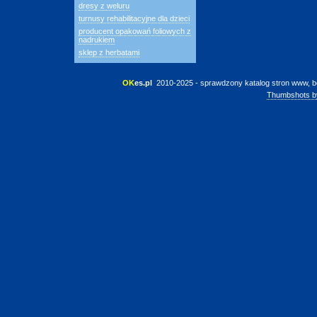
dresy z weluru
turnusy rehabilitacyjne dla dzieci
producent opakowań foliowych z
nadrukiem
sklep z herbatami
OK
es.pl
 2010-2025 - sprawdzony katalog stron www, b
Thumbshots b