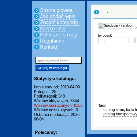
Strona główna
→
Jak dodać wpis
Znajdź kategorię
Nasze linki
Polecane strony
by ocenić
Regulamin
Kontakt
Statystyki katalogu:
Istniejemy od: 2010-04-09
Kategorii: 25
Podkategorii: 548
Wpisów aktywnych: 3344
Wpisów odrzuconych: 8386
Tagi:
Wpisów oczekujących: 0
katalog stron
,
baza t
katalog transportow
Ostatnia moderacja: 2026-
08-04
Polecamy: