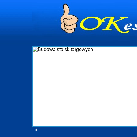
dynia
dministrowanie
ściami Gdynia i
ieżący nadzór nad
iczenia, organizację
ta obejmuje także
uchomościami Gdynia
potrzebny jest
ieruchomości Sopot
nia, Progreen-Adm
w codziennym
dla tych
←