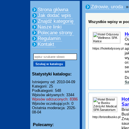
Zdrowie, uroda
»
Strona główna
Jak dodać wpis
Znajdź kategorię
Wszystkie wpisy w pod
Nasze linki
Polecane strony
H
Regulamin
Od
na
Kontakt
ap
https://hotelodyssey.pl
ja
wy
or
se
sm
Statystyki katalogu:
Da
S
Istniejemy od: 2010-04-09
Kategorii: 25
Podkategorii: 548
Wpisów aktywnych: 3344
Hot
Wpisów odrzuconych: 8386
Wpisów oczekujących: 0
Sa
Ostatnia moderacja: 2026-
Bris
08-04
Bus
http://bristolbusko.pl
Znaj
sau
Polecamy:
kli