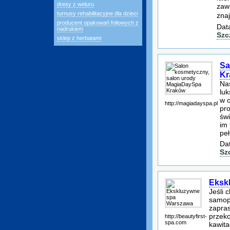
dresy z weluru
zawi
turnusy rehabilitacyjne dla dzieci
znaj
producent opakowań foliowych z
Dat
nadrukiem
Szc
sklep z herbatami
Sa
Kr
Na
lu
w 
http://magiadayspa.pl
pro
świ
im 
pe
Dat
Sz
Eksk
Jeśli 
samopo
zapra
przeko
http://beautyfirst-
spa.com
kawita