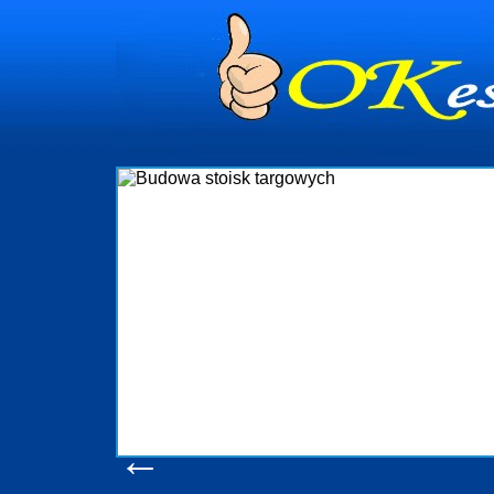
dynia
dministrowanie
ściami Gdynia i
ieżący nadzór nad
iczenia, organizację
ta obejmuje także
uchomościami Gdynia
potrzebny jest
ieruchomości Sopot
nia, Progreen-Adm
w codziennym
dla tych
←