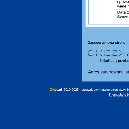
spowod
wiele 
Data z
Szcze
Zasugeruj nową stronę:
***** * * ******* ******* *
* * * ** * * * * * 
* * ** * * * * * *
* ** **** * * * * *
* * ** * * * * ****
* * * ** * * * * * 
***** * * ******* ******* 
Kliknij, aby przeł
Adres sugerowanej st
OK
es.pl
 2010-2025 - sprawdzony katalog stron www, b
Thumbshots b