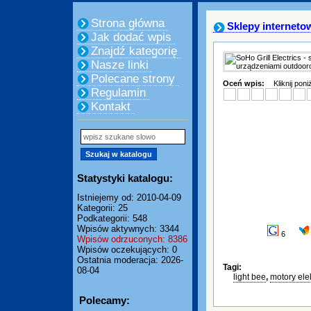
Strona główna
Sklepy interneto
Jak dodać wpis
Znajdź kategorię
Nasze linki
Polecane strony
Oceń wpis:
Kliknij pon
Regulamin
Kontakt
Statystyki katalogu:
Istniejemy od: 2010-04-09
Kategorii: 25
Podkategorii: 548
Wpisów aktywnych: 3344
6
Wpisów odrzuconych: 8386
Wpisów oczekujących: 0
Ostatnia moderacja: 2026-
Tagi:
08-04
light bee
,
motory ele
Polecamy: