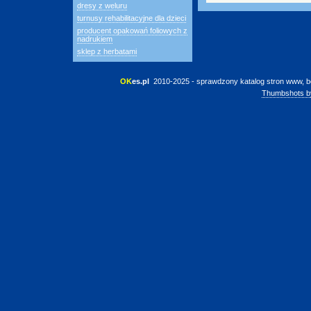
dresy z weluru
turnusy rehabilitacyjne dla dzieci
producent opakowań foliowych z
nadrukiem
sklep z herbatami
OK
es.pl
 2010-2025 - sprawdzony katalog stron www, b
Thumbshots b