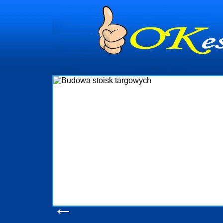
owanie
dynia i
tar
adzór nad
 organizację
wy
uje także
iami Gdynia
obs
y jest
mości Sopot
ko
green-Adm
p
ennym
←