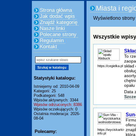
Miasta i regi
Strona główna
Jak dodać wpis
Wyświetlono strony 
Znajdź kategorię
Nasze linki
Polecane strony
Wszystkie wpisy
Regulamin
Kontakt
Skła
To rz
zaopat
skład
https://cegielka.pl
obsłu
asorty
Statystyki katalogu:
chętn
opału
Istniejemy od: 2010-04-09
Kategorii: 25
Data 
Podkategorii: 548
Szcze
Wpisów aktywnych: 3344
Wpisów odrzuconych: 8386
Wpisów oczekujących: 0
Ostatnia moderacja: 2026-
Sun-
08-04
Firma
oferu
znajd
https://wyciskarki-
Polecamy:
info.pl
która