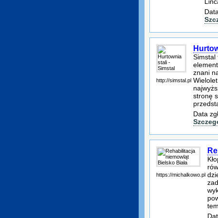
Linc
Data
Szc
Hurtown
Simstal
element
znani n
Wielole
http://simstal.pl
najwyżs
stronę 
przedst
Data zg
Szczeg
Re
Kło
rów
dzi
https://michalkowo.pl
zad
wyk
pow
tem
Dat