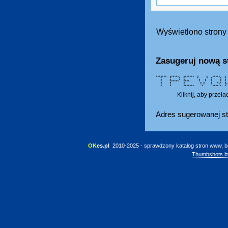
Wyświetlono strony 
Zasugeruj nową s
******* ****** ******* * * ****
* * * * * * * * *
* * * * * * * * *
* ****** **** * * * * *
* * * * * * * * * * 
* * * * * * * ** 
* * ******* * **** * * 
Kliknij, aby przeł
Adres sugerowanej st
OK
es.pl
 2010-2025 - sprawdzony katalog stron www, b
Thumbshots b