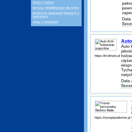
dresy z weluru
pełno
pewna
turnusy rehabilitacyjne dla dzieci
zape
producent opakowań foliowych z
nadrukiem
Data 
sklep z herbatami
Szcz
Auto
Auto 
jakoś
holow
https://krolmoto.pl
cięża
ekspr
Tycha
natyc
Data 
Szcz
https://receptanaforme.pl