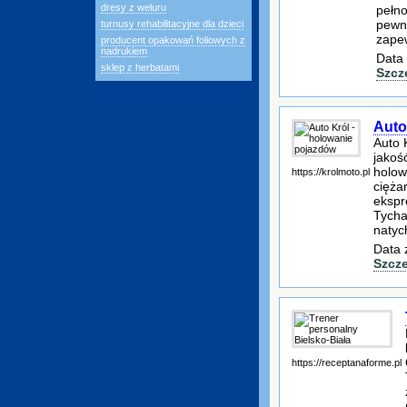
dresy z weluru
pełno
pewna
turnusy rehabilitacyjne dla dzieci
zape
producent opakowań foliowych z
nadrukiem
Data 
sklep z herbatami
Szcz
Auto
Auto 
jakoś
holow
https://krolmoto.pl
cięża
ekspr
Tycha
natyc
Data 
Szcz
https://receptanaforme.pl