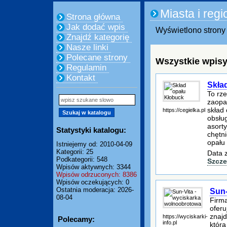
Miasta i regi
Strona główna
Jak dodać wpis
Wyświetlono strony 
Znajdź kategorię
Nasze linki
Polecane strony
Wszystkie wpisy
Regulamin
Kontakt
Skła
To rz
zaopat
skład
https://cegielka.pl
obsłu
asorty
Statystyki katalogu:
chętn
opału
Istniejemy od: 2010-04-09
Kategorii: 25
Data 
Podkategorii: 548
Szcze
Wpisów aktywnych: 3344
Wpisów odrzuconych: 8386
Wpisów oczekujących: 0
Ostatnia moderacja: 2026-
Sun-
08-04
Firma
oferu
znajd
https://wyciskarki-
Polecamy:
info.pl
która