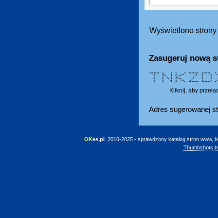
Wyświetlono strony 
Zasugeruj nową s
******* * * * * ******* 
* ** * * ** * * *
* * * * * ** * * *
* * * * ** * * 
* * * * * ** * * * 
* * ** * ** * * *
* * * * * ******* ****** *
Kliknij, aby przeł
Adres sugerowanej st
OK
es.pl
 2010-2025 - sprawdzony katalog stron www, b
Thumbshots b