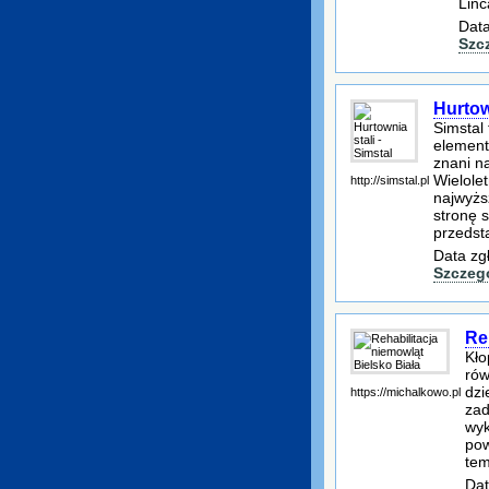
Linc
Data
Szc
Hurtown
Simstal
element
znani n
Wielole
http://simstal.pl
najwyżs
stronę 
przedst
Data zg
Szczeg
Re
Kło
rów
dzi
https://michalkowo.pl
zad
wyk
pow
tem
Dat