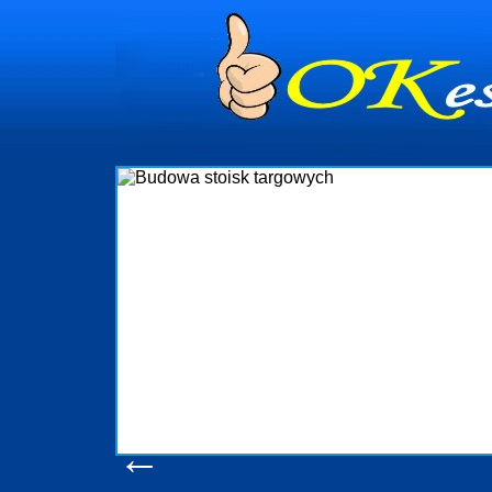
Budo
Firma R&B profesjonalizuje
targowych w Polsce. W asort
które realizujemy w wp
wykonywać tak, aby każdy z 
oczekuje. W specjalności
obsługując firmy oraz organi
w stanie podołać nawe
konsumentów. Oddajemy w Pa
produkcyjne, logistyczne, 
pomoc, nawet w czasie j
zapoznania
Wyświetleń
←