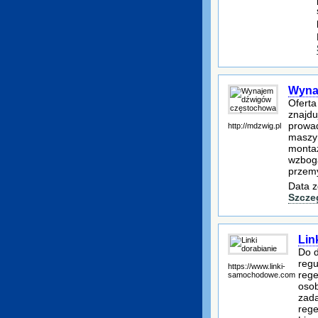
Wyna
Oferta
znajdu
prowad
http://mdzwig.pl
maszy
montaż
wzboga
przemy
Data z
Szcze
Lin
Do d
regu
https://www.linki-
reg
samochodowe.com
osob
zada
rege