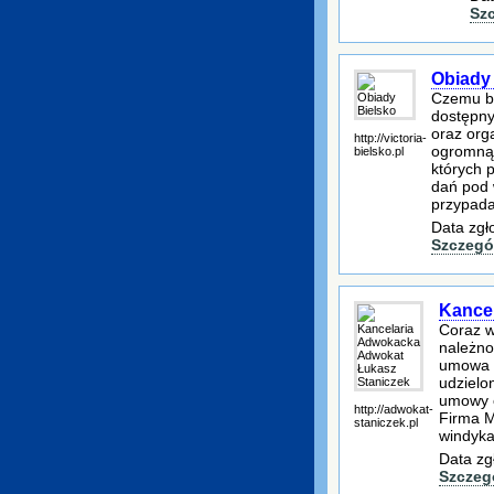
Sz
Obiady
Czemu bi
dostępny
oraz org
http://victoria-
ogromną 
bielsko.pl
których 
dań pod 
przypada
Data zgł
Szczegó
Kance
Coraz w
należno
umowa n
udzielo
umowy c
http://adwokat-
Firma M
staniczek.pl
windyk
Data zg
Szczeg