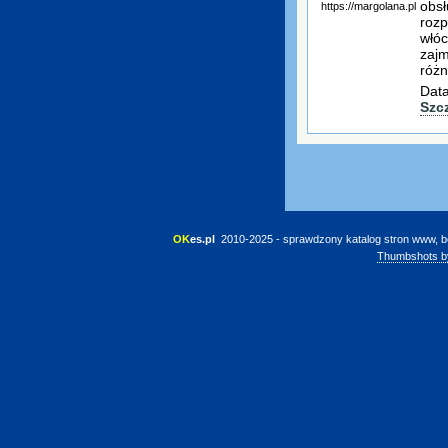
obsł
https://margolana.pl
rozp
włóc
zajm
różn
Data
Szc
OK
es.pl
 2010-2025 - sprawdzony katalog stron www, b
Thumbshots b