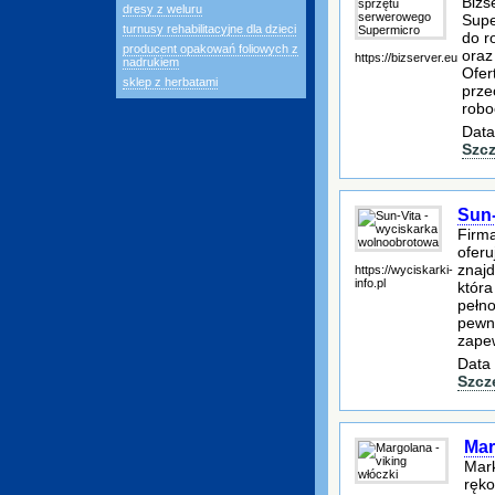
Bizs
dresy z weluru
Supe
turnusy rehabilitacyjne dla dzieci
do r
producent opakowań foliowych z
oraz
https://bizserver.eu
nadrukiem
Ofer
sklep z herbatami
prze
robo
Data
Szc
Sun-
Firma
oferu
znajd
https://wyciskarki-
info.pl
która
pełno
pewna
zape
Data 
Szcz
Mar
Mark
ręko