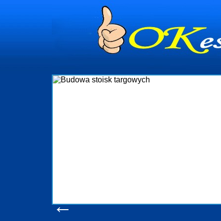
dynia
dministrowanie
ściami Gdynia i
ieżący nadzór nad
iczenia, organizację
ta obejmuje także
uchomościami Gdynia
potrzebny jest
ieruchomości Sopot
nia, Progreen-Adm
w codziennym
dla tych
←