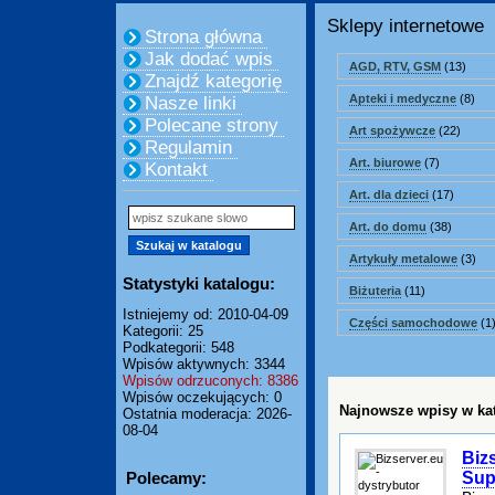
Sklepy internetowe
Strona główna
Jak dodać wpis
AGD, RTV, GSM
(13)
Znajdź kategorię
Apteki i medyczne
(8)
Nasze linki
Polecane strony
Art spożywcze
(22)
Regulamin
Art. biurowe
(7)
Kontakt
Art. dla dzieci
(17)
Art. do domu
(38)
Artykuły metalowe
(3)
Statystyki katalogu:
Biżuteria
(11)
Istniejemy od: 2010-04-09
Części samochodowe
(1
Kategorii: 25
Podkategorii: 548
Wpisów aktywnych: 3344
Wpisów odrzuconych: 8386
Wpisów oczekujących: 0
Najnowsze wpisy w kat
Ostatnia moderacja: 2026-
08-04
Biz
Sup
Polecamy: