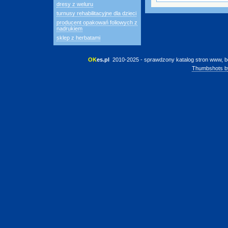
dresy z weluru
turnusy rehabilitacyjne dla dzieci
producent opakowań foliowych z
nadrukiem
sklep z herbatami
OK
es.pl
 2010-2025 - sprawdzony katalog stron www, b
Thumbshots b