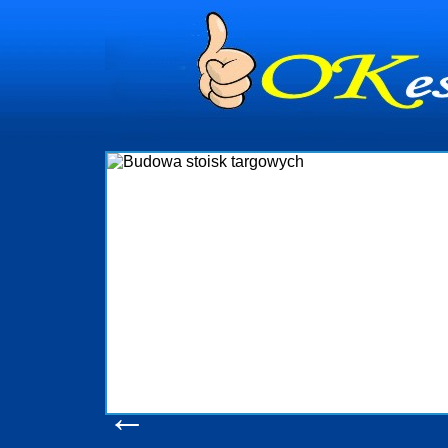
dynia
dministrowanie
ściami Gdynia i
ieżący nadzór nad
iczenia, organizację
ta obejmuje także
uchomościami Gdynia
potrzebny jest
ieruchomości Sopot
nia, Progreen-Adm
w codziennym
dla tych
←