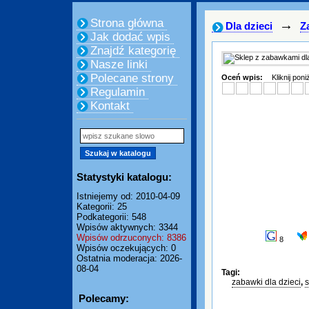
Strona główna
→
Dla dzieci
Z
Jak dodać wpis
Znajdź kategorię
Nasze linki
Polecane strony
Oceń wpis:
Kliknij pon
Regulamin
Kontakt
Statystyki katalogu:
Istniejemy od: 2010-04-09
Kategorii: 25
Podkategorii: 548
Wpisów aktywnych: 3344
Wpisów odrzuconych: 8386
8
Wpisów oczekujących: 0
Ostatnia moderacja: 2026-
08-04
Tagi:
zabawki dla dzieci
,
Polecamy: