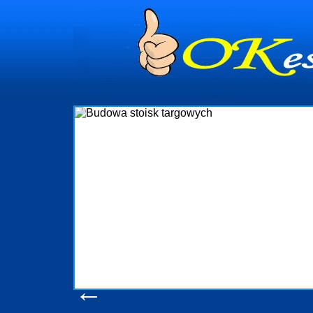
dynia
dministrowanie
ściami Gdynia i
ieżący nadzór nad
iczenia, organizację
ta obejmuje także
uchomościami Gdynia
potrzebny jest
ieruchomości Sopot
nia, Progreen-Adm
w codziennym
dla tych
←