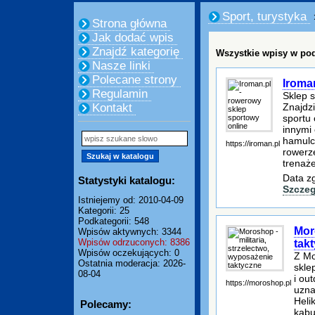
Sport, turystyka
Strona główna
Jak dodać wpis
Znajdź kategorię
Wszystkie wpisy w pod
Nasze linki
Polecane strony
Iroma
Regulamin
Sklep s
Znajdzi
Kontakt
sportu 
innymi 
hamulce
https://iroman.pl
rowerze
trenaże
Data z
Statystyki katalogu:
Szczeg
Istniejemy od: 2010-04-09
Kategorii: 25
Podkategorii: 548
Mor
Wpisów aktywnych: 3344
Wpisów odrzuconych: 8386
tak
Wpisów oczekujących: 0
Z Mo
Ostatnia moderacja: 2026-
skle
08-04
i ou
https://moroshop.pl
uzna
Heli
Polecamy:
kabu