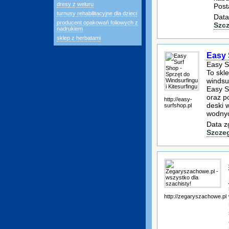
dresy z weluru
Post
turnusy rehabilitacyjne dla dzieci
Data
producent opakowań foliowych z
Szc
nadrukiem
sklep z herbatami
Easy 
Easy S
To skl
windsu
Easy S
oraz p
http://easy-
deski 
surfshop.pl
wodnyc
Data z
Szcze
http://zegaryszachowe.pl