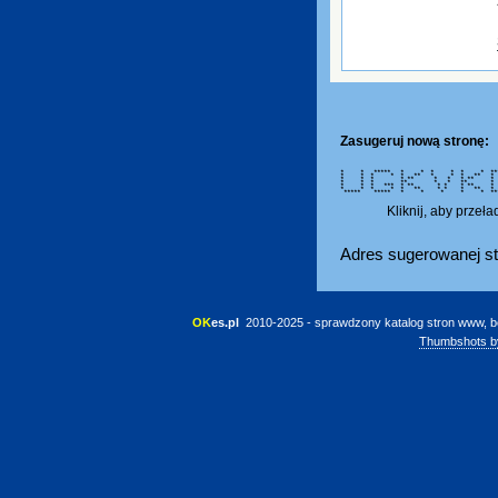
Zasugeruj nową stronę:
* * ***** * * * * * * *
* * * * * ** * * * ** *
* * * * ** * * * ** * *
* * * ** * * ** * 
* * * *** * ** * * * **
* * * * * ** * * * ** 
***** ***** * * * * * *
Kliknij, aby przeł
Adres sugerowanej st
OK
es.pl
 2010-2025 - sprawdzony katalog stron www, b
Thumbshots b