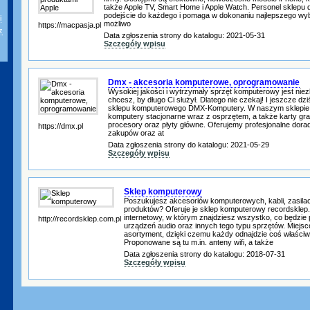
także Apple TV, Smart Home i Apple Watch. Personel sklepu 
podejście do każdego i pomaga w dokonaniu najlepszego wyb
i
możliwo
https://macpasja.pl
z
Data zgłoszenia strony do katalogu: 2021-05-31
Szczegóły wpisu
Dmx - akcesoria komputerowe, oprogramowanie
Wysokiej jakości i wytrzymały sprzęt komputerowy jest nie
chcesz, by długo Ci służył. Dlatego nie czekaj! I jeszcze dzi
sklepu komputerowego DMX-Komputery. W naszym sklepie z
komputery stacjonarne wraz z osprzętem, a także karty gra
procesory oraz płyty główne. Oferujemy profesjonalne dor
https://dmx.pl
zakupów oraz at
Data zgłoszenia strony do katalogu: 2021-05-29
Szczegóły wpisu
Sklep komputerowy
Poszukujesz akcesoriów komputerowych, kabli, zasilac
produktów? Oferuje je sklep komputerowy recordsklep.c
internetowy, w którym znajdziesz wszystko, co będzie
http://recordsklep.com.pl
urządzeń audio oraz innych tego typu sprzętów. Miejsc
asortyment, dzięki czemu każdy odnajdzie coś właściwe
Proponowane są tu m.in. anteny wifi, a także
Data zgłoszenia strony do katalogu: 2018-07-31
Szczegóły wpisu