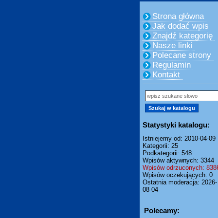
Strona główna
Jak dodać wpis
Znajdź kategorię
Nasze linki
Polecane strony
Regulamin
Kontakt
Statystyki katalogu:
Istniejemy od: 2010-04-09
Kategorii: 25
Podkategorii: 548
Wpisów aktywnych: 3344
Wpisów odrzuconych: 838
Wpisów oczekujących: 0
Ostatnia moderacja: 2026-
08-04
Polecamy: