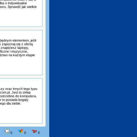
dba o indywidualne
oru. Sprawdź jak wielkie
zbędnym elementem, jeśli
ś zapoznaj się z ofertą
najdziesz laptopy,
ficzne i muzyczne,
adztwo na każdym etapie
zy oraz innych tego typu
om.pl. Jest to sklep
 potrzebne do komputera,
e to posiada bogaty
go dla siebie.
0
0
0