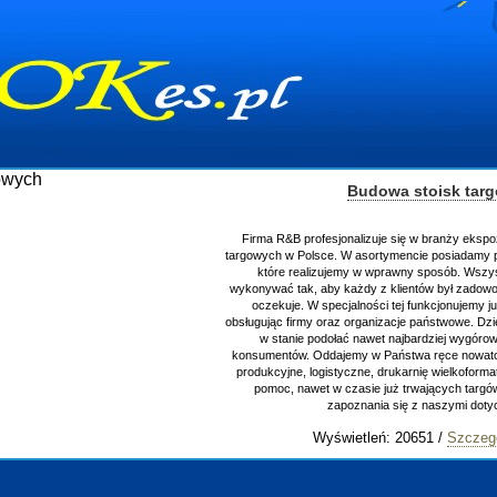
Budowa stoisk tar
Firma R&B profesjonalizuje się w branży ekspo
targowych w Polsce. W asortymencie posiadamy p
które realizujemy w wprawny sposób. Wszys
wykonywać tak, aby każdy z klientów był zadowo
oczekuje. W specjalności tej funkcjonujemy j
obsługując firmy oraz organizacje państwowe. Dzi
w stanie podołać nawet najbardziej wygór
konsumentów. Oddajemy w Państwa ręce nowator
produkcyjne, logistyczne, drukarnię wielkoform
pomoc, nawet w czasie już trwających targ
zapoznania się z naszymi do
Wyświetleń: 20651 /
Szczeg