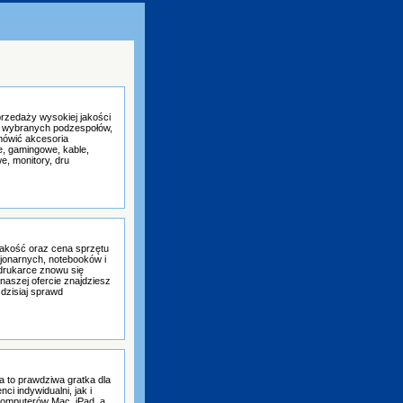
przedaży wysokiej jakości
 z wybranych podzespołów,
amówić akcesoria
, gamingowe, kable,
we, monitory, dru
 jakość oraz cena sprzętu
onarnych, notebooków i
 drukarce znowu się
naszej ofercie znajdziesz
 dzisiaj sprawd
 to prawdziwa gratka dla
ci indywidualni, jak i
komputerów Mac, iPad, a