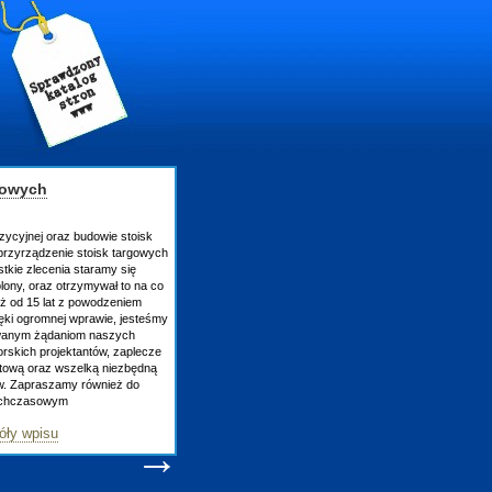
gowych
zycyjnej oraz budowie stoisk
rzyrządzenie stoisk targowych
tkie zlecenia staramy się
lony, oraz otrzymywał to na co
uż od 15 lat z powodzeniem
ęki ogromnej wprawie, jesteśmy
owanym żądaniom naszych
skich projektantów, zaplecze
atową oraz wszelką niezbędną
ów. Zapraszamy również do
tychczasowym
óły wpisu
→