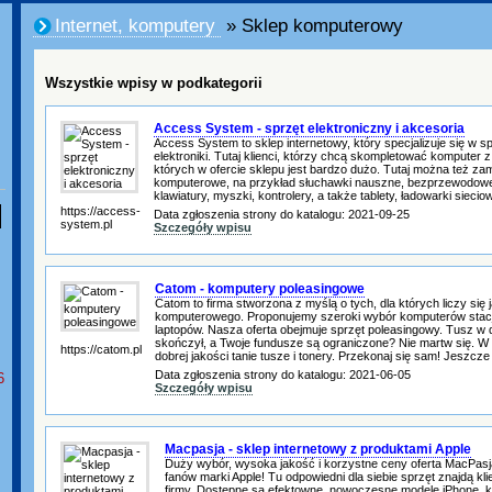
Internet, komputery
» Sklep komputerowy
Wszystkie wpisy w podkategorii
Access System - sprzęt elektroniczny i akcesoria
Access System to sklep internetowy, który specjalizuje się w s
elektroniki. Tutaj klienci, którzy chcą skompletować komputer
których w ofercie sklepu jest bardzo dużo. Tutaj można też z
komputerowe, na przykład słuchawki nauszne, bezprzewodowe
klawiatury, myszki, kontrolery, a także tablety, ładowarki siecio
https://access-
Data zgłoszenia strony do katalogu: 2021-09-25
system.pl
Szczegóły wpisu
Catom - komputery poleasingowe
Catom to firma stworzona z myślą o tych, dla których liczy się
komputerowego. Proponujemy szeroki wybór komputerów stacj
laptopów. Nasza oferta obejmuje sprzęt poleasingowy. Tusz w
skończył, a Twoje fundusze są ograniczone? Nie martw się. W 
https://catom.pl
dobrej jakości tanie tusze i tonery. Przekonaj się sam! Jeszcze
Data zgłoszenia strony do katalogu: 2021-06-05
6
Szczegóły wpisu
Macpasja - sklep internetowy z produktami Apple
Duży wybór, wysoka jakość i korzystne ceny oferta MacPasja
fanów marki Apple! Tu odpowiedni dla siebie sprzęt znajdą klien
firmy. Dostępne są efektowne, nowoczesne modele iPhone, 