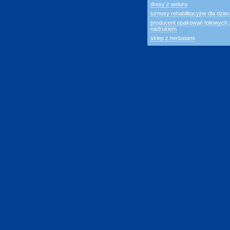
dresy z weluru
turnusy rehabilitacyjne dla dziec
producent opakowań foliowych 
nadrukiem
sklep z herbatami