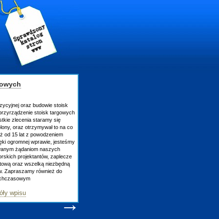
gowych
zycyjnej oraz budowie stoisk
rzyrządzenie stoisk targowych
tkie zlecenia staramy się
lony, oraz otrzymywał to na co
uż od 15 lat z powodzeniem
ęki ogromnej wprawie, jesteśmy
owanym żądaniom naszych
skich projektantów, zaplecze
atową oraz wszelką niezbędną
ów. Zapraszamy również do
tychczasowym
óły wpisu
→