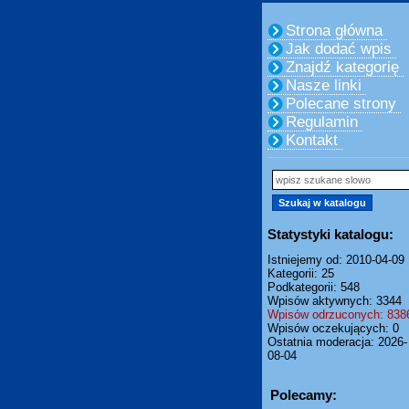
Strona główna
Jak dodać wpis
Znajdź kategorię
Nasze linki
Polecane strony
Regulamin
Kontakt
Statystyki katalogu:
Istniejemy od: 2010-04-09
Kategorii: 25
Podkategorii: 548
Wpisów aktywnych: 3344
Wpisów odrzuconych: 838
Wpisów oczekujących: 0
Ostatnia moderacja: 2026-
08-04
Polecamy: