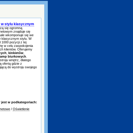
m w stylu klasycznym
szą się ogromną
netowym znajduje się
onale wkomponuje się we
w klasycznym stylu. W
1000 pozycji z tej
tę w celu zaspokojenia
ch klientów. Oferujemy
cych
,
kinkietów
,
lamp biurkowych
.
troju wnętrz, dlatego
 ofertą gdzie z
jącą do wystroju swojego
jest w podkategoriach:
rnetowe
/
Oświetlenie