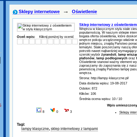
→
Sklepy internetowe
Oświetlenie
Sklep internetowy z oświetlenie
Wnętrza w klasycznym stylu stale cie
popularnością. W naszym sklepie inter
bogata oferta oświetlenia, które dosk
Oceń wpis:
Kliknij poniżej by ocenić
wnętrze pokoju urządzonego właśnie 
jednym miejscu, znajdą Państwo ponad 
tematyki. Stale poszerzamy naszą ofer
potrzeb nawet najbardziej wymagający
szeroki wybór
żyrandoli
,
lamp wiszą
plafonów
,
lamp podłogowych
oraz
Oświetlenie stanowi ważny element wys
zapraszamy do zapoznania się z naszą
pewnością znajdą Państwo lampę pasu
wnętrza.
Strona: http://lampy-klasyczne.pl/
Data dodania wpisu: 19-08-2017
Odsłon: 872
Klików: 106
Średnia ocena wpisu: 10 / 10
6
Wpis umieszczony 
8
0
3
Sklepy inte
Tagi:
lampy klasyczne
,
sklep internetowy z lampami