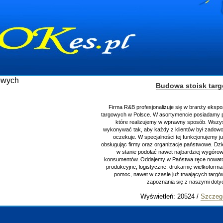
Budowa stoisk tar
Firma R&B profesjonalizuje się w branży ekspo
targowych w Polsce. W asortymencie posiadamy p
które realizujemy w wprawny sposób. Wszys
wykonywać tak, aby każdy z klientów był zadowo
oczekuje. W specjalności tej funkcjonujemy j
obsługując firmy oraz organizacje państwowe. Dzi
w stanie podołać nawet najbardziej wygór
konsumentów. Oddajemy w Państwa ręce nowator
produkcyjne, logistyczne, drukarnię wielkoform
pomoc, nawet w czasie już trwających targ
zapoznania się z naszymi do
Wyświetleń: 20524 /
Szczeg