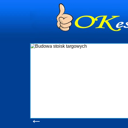
dynia
dministrowanie
ściami Gdynia i
ieżący nadzór nad
iczenia, organizację
ta obejmuje także
uchomościami Gdynia
potrzebny jest
ieruchomości Sopot
nia, Progreen-Adm
w codziennym
dla tych
←