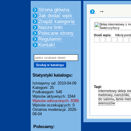
Strona główna
→
Jak dodać wpis
Znajdź kategorię
Nasze linki
Polecane strony
Oceń wpis:
Kliknij pon
Regulamin
Kontakt
Statystyki katalogu:
Istniejemy od: 2010-04-09
Tagi:
Kategorii: 25
internetowy sklep m
Podkategorii: 548
meblowy
,
narożniki
,
Wpisów aktywnych: 3344
do salonu
,
tanie me
Wpisów odrzuconych: 8386
wieruszów
Wpisów oczekujących: 0
Ostatnia moderacja: 2026-
08-04
Polecamy: