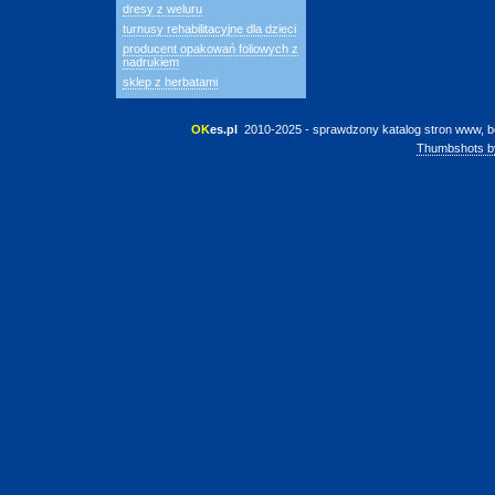
dresy z weluru
turnusy rehabilitacyjne dla dzieci
producent opakowań foliowych z
nadrukiem
sklep z herbatami
OK
es.pl
 2010-2025 - sprawdzony katalog stron www, b
Thumbshots b