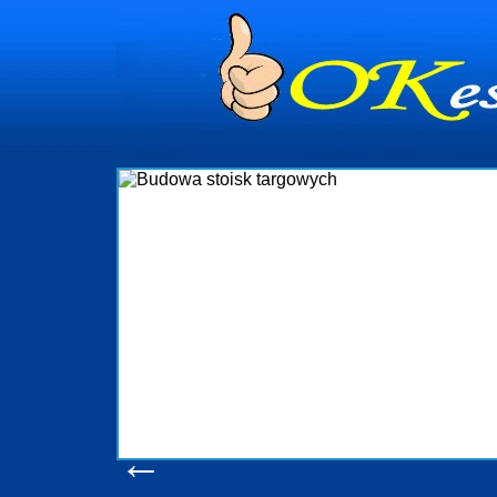
Budowa st
Firma R&B profesjonalizuje się w
targowych w Polsce. W asortymenci
które realizujemy w wprawny s
wykonywać tak, aby każdy z klientó
oczekuje. W specjalności tej fu
obsługując firmy oraz organizacje p
w stanie podołać nawet najb
konsumentów. Oddajemy w Państwa 
produkcyjne, logistyczne, drukarn
pomoc, nawet w czasie już trw
zapoznania się z
Wyświetleń: 205
←