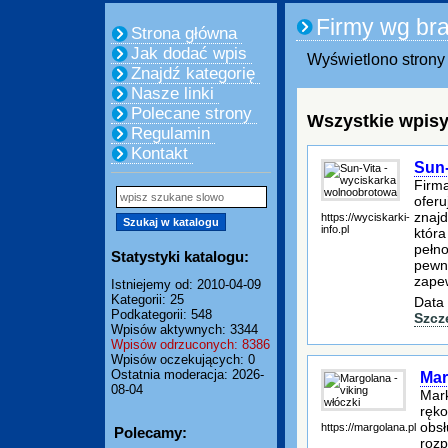
Firmy wg br
Strona główna
Jak dodać wpis
Wyświetlono strony 
Znajdź kategorię
Nasze linki
Polecane strony
Wszystkie wpisy
Regulamin
Kontakt
Sun-
Firma
oferu
znajd
https://wyciskarki-
info.pl
która
pełno
Statystyki katalogu:
pewna
zape
Istniejemy od: 2010-04-09
Kategorii: 25
Data 
Podkategorii: 548
Szcz
Wpisów aktywnych: 3344
Wpisów odrzuconych: 8386
Wpisów oczekujących: 0
Ostatnia moderacja: 2026-
Mar
08-04
Mark
ręko
obsł
https://margolana.pl
Polecamy:
rozp