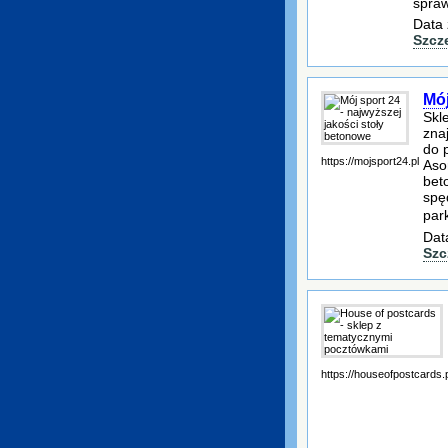
spraw
Data 
Szcz
Mój
Skl
zna
do 
https://mojsport24.pl
Aso
bet
spę
par
Dat
Szc
https://houseofpostcards.