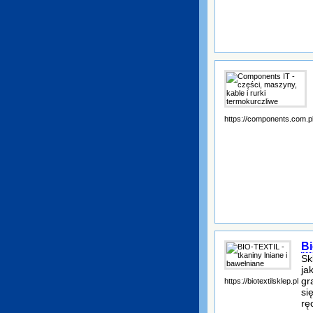
https://components.com.p
Bi
Sk
ja
gr
https://biotextilsklep.pl
si
rę