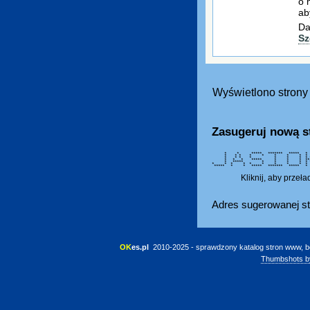
o 
ab
Da
Sz
Wyświetlono strony 
Zasugeruj nową s
* * ***** ******* ***** *
* * * * * * * * *
* * * * * * * *
* * * ***** * * * *
* ***** * * * * *
* * * * * * * * * 
***** * * ***** ******* 
Kliknij, aby przeł
Adres sugerowanej st
OK
es.pl
 2010-2025 - sprawdzony katalog stron www, b
Thumbshots b