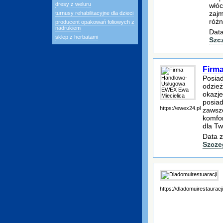
dresy z weluru
włóc
zajm
turnusy rehabilitacyjne dla dzieci
różn
producent opakowań foliowych z
nadrukiem
Data
sklep z herbatami
Szc
Firm
Posiad
odzież
okazj
posiad
https://ewex24.pl
zawsze
komfor
dla Tw
Data z
Szcze
https://dladomuirestauracji