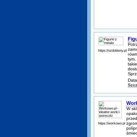
Figu
Potr
zamó
https://ozdobiony.pl
równ
tym,
taki
dost
Sprz
Data
Szc
Work
W skl
opako
przed
zgrom
https://workowo.pl
polip
śmiec