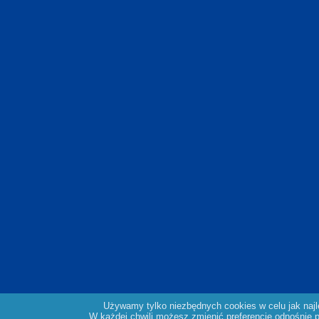
Używamy tylko niezbędnych cookies w celu jak naj
W każdej chwili możesz zmienić preferencję odnośnie pl