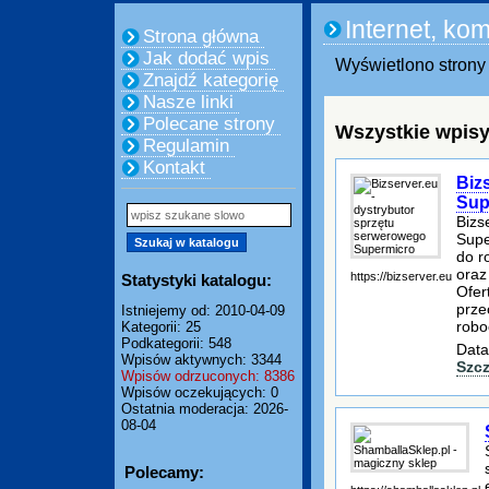
Internet, ko
Strona główna
Jak dodać wpis
Wyświetlono strony 
Znajdź kategorię
Nasze linki
Polecane strony
Wszystkie wpisy
Regulamin
Kontakt
Biz
Sup
Bizs
Supe
do r
oraz
https://bizserver.eu
Statystyki katalogu:
Ofer
prze
Istniejemy od: 2010-04-09
robo
Kategorii: 25
Podkategorii: 548
Data
Wpisów aktywnych: 3344
Szc
Wpisów odrzuconych: 8386
Wpisów oczekujących: 0
Ostatnia moderacja: 2026-
08-04
Polecamy: