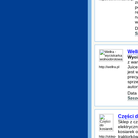
z
p
r
n
w
D
S
Well
Wyci
z war
Juice
http://wellra.pl
jest 
precy
sprze
auto
Data 
Szcz
Części d
Sklep z c
elektryczn
kosiarek 
traktorkó
http://sklep-