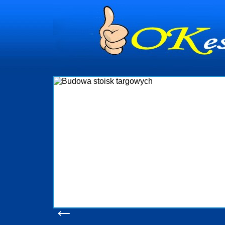
Budowa stoi
Firma R&B profesjonalizuje się w bra
targowych w Polsce. W asortymencie po
które realizujemy w wprawny spos
wykonywać tak, aby każdy z klientów b
oczekuje. W specjalności tej funkc
obsługując firmy oraz organizacje pańs
w stanie podołać nawet najbardz
konsumentów. Oddajemy w Państwa ręc
produkcyjne, logistyczne, drukarnię 
pomoc, nawet w czasie już trwają
zapoznania się z na
Wyświetleń: 20528 
←