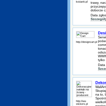
kosiarki.pl
trawy, nar
przyczepy
doborze c
Data zgło
Szczegół
Desi
Serwi
pośw
http://designcart.pl
comme
tonac
odszu
WWW 
tylko
Data 
Szcz
Dekor
WallArt
Skupia
na to, 
Spośró
http://wa-
wielko
stickers.pl
powier