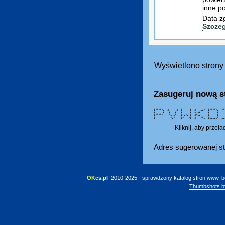
inne po
Data z
Szcze
Wyświetlono strony 
Zasugeruj nową s
****** * * * * * * ****** 
* * * * * * * ** *
* * * * * * * ** 
****** * * * * * **
* * * * * * * * **
* * * ** ** * ** * 
* * * * * * ****** *****
Kliknij, aby przeł
Adres sugerowanej st
OK
es.pl
 2010-2025 - sprawdzony katalog stron www, b
Thumbshots b