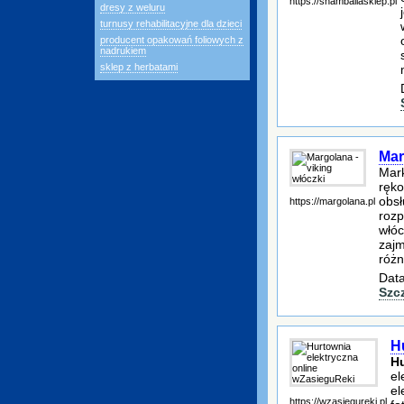
https://shamballasklep.pl
dresy z weluru
turnusy rehabilitacyjne dla dzieci
producent opakowań foliowych z
nadrukiem
sklep z herbatami
Mar
Mark
ręko
obsł
https://margolana.pl
rozp
włóc
zajm
różn
Data
Szc
H
H
el
el
https://wzasiegureki.pl