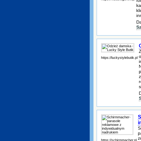
fo
ka
kl
in
Da
S
o
https://luckystylebutik.pl
i
N
p
z
r
s
D
S
i
S
p
z
https://schirmmacher.pl