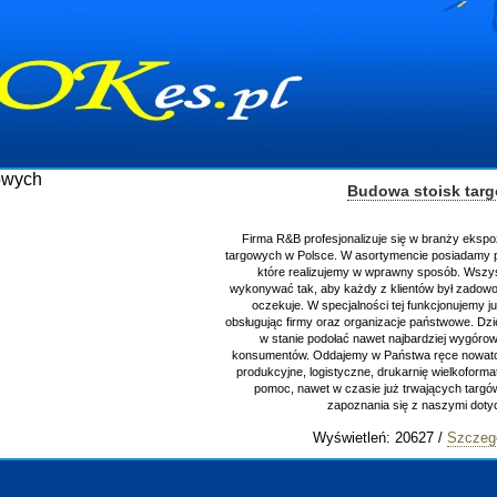
Budowa stoisk targowych
Firma R&B profesjonalizuje się w branży ekspozycyjnej oraz budowie st
targowych w Polsce. W asortymencie posiadamy przyrządzenie stoisk ta
które realizujemy w wprawny sposób. Wszystkie zlecenia staramy si
wykonywać tak, aby każdy z klientów był zadowolony, oraz otrzymywał to
oczekuje. W specjalności tej funkcjonujemy już od 15 lat z powodzeni
obsługując firmy oraz organizacje państwowe. Dzięki ogromnej wprawie, j
w stanie podołać nawet najbardziej wygórowanym żądaniom naszyc
konsumentów. Oddajemy w Państwa ręce nowatorskich projektantów, zap
produkcyjne, logistyczne, drukarnię wielkoformatową oraz wszelką niez
pomoc, nawet w czasie już trwających targów. Zapraszamy również 
zapoznania się z naszymi dotychczasowym
Wyświetleń: 20627 /
Szczegóły wpisu