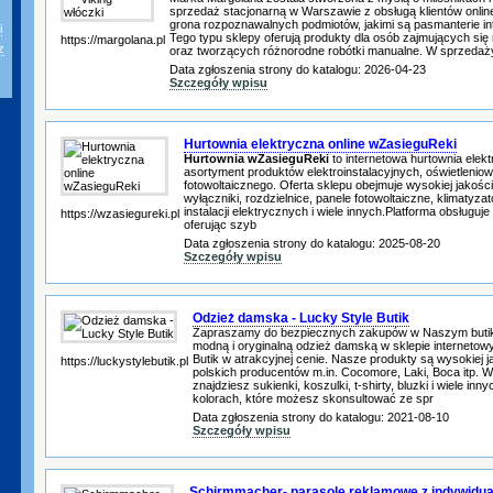
sprzedaż stacjonarną w Warszawie z obsługą klientów online
grona rozpoznawalnych podmiotów, jakimi są pasmanterie in
i
Tego typu sklepy oferują produkty dla osób zajmujących się
https://margolana.pl
z
oraz tworzących różnorodne robótki manualne. W sprzedaż
Data zgłoszenia strony do katalogu: 2026-04-23
Szczegóły wpisu
Hurtownia elektryczna online wZasieguReki
Hurtownia wZasieguReki
to internetowa hurtownia elek
asortyment produktów elektroinstalacyjnych, oświetleniow
fotowoltaicznego. Oferta sklepu obejmuje wysokiej jakości
wyłączniki, rozdzielnice, panele fotowoltaiczne, klimatyza
instalacji elektrycznych i wiele innych.Platforma obsługuje 
https://wzasiegureki.pl
oferując szyb
Data zgłoszenia strony do katalogu: 2025-08-20
Szczegóły wpisu
Odzież damska - Lucky Style Butik
Zapraszamy do bezpiecznych zakupów w Naszym butiku
modną i oryginalną odzież damską w sklepie internetow
Butik w atrakcyjnej cenie. Nasze produkty są wysokiej
https://luckystylebutik.pl
polskich producentów m.in. Cocomore, Laki, Boca itp. W
znajdziesz sukienki, koszulki, t-shirty, bluzki i wiele in
kolorach, które możesz skonsultować ze spr
Data zgłoszenia strony do katalogu: 2021-08-10
Szczegóły wpisu
Schirmmacher- parasole reklamowe z indywidu