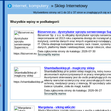
Internet, komputery
» Sklep Internetowy
Wyświetlono strony od 1 do 10 z 37 stron w znajdujących się w te
Wszystkie wpisy w podkategorii
Bizserver.eu - dystrybutor sprzętu serwerowego S
Bizserver Sp. z o.o. to oficjalny dystrybutor sprzętu serwer
nieprzerwanie od 2013 roku zapewnia dostęp do rozwiązań p
instytucji, centrów danych oraz innych organizacji rozwijając
IT. Oferta obejmuje kompletne serwery rack i tower, syste
danych, platformy blade i wielowęzłowe, stacje robocze, obud
Data zgłoszenia strony do katalogu: 2026-07-30
https://bizserver.eu
Szczegóły wpisu
Shamballasklep.pl - magiczny sklep
ShamballaSklep.pl to polski sklep magiczny, który konce
akcesoriach wykorzystywanych w pracy energetycznej, 
Asortyment skierowany jest do osób praktykujących ma
własny warsztat ezoteryczny oraz poszukujących narz
https://shamballasklep.pl
ochrony, medytacji i pracy z intencją. W sprzedaży udo
6
świece rytualne, zioła do magii, kadzid
Data zgłoszenia strony do katalogu: 2026-06-27
Szczegóły wpisu
Margolana - viking włóczki
Marka Margolana została stworzona z myślą o miłośnikach rę