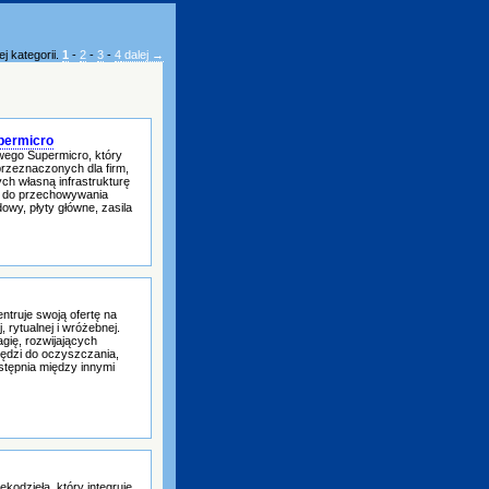
j kategorii.
1
-
2
-
3
-
4
dalej →
upermicro
owego Supermicro, który
rzeznaczonych dla firm,
ych własną infrastrukturę
my do przechowywania
owy, płyty główne, zasila
ntruje swoją ofertę na
rytualnej i wróżebnej.
gię, rozwijających
ędzi do oczyszczania,
stępnia między innymi
kodzieła, który integruje