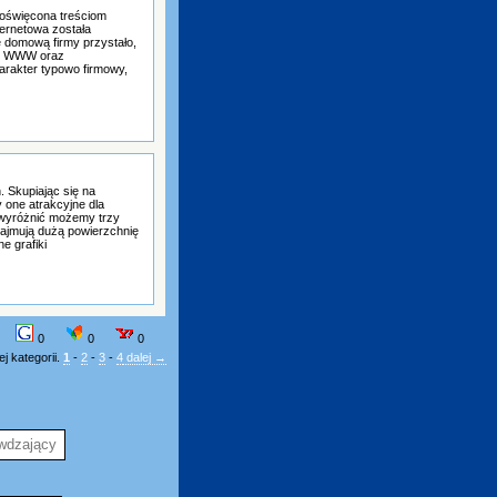
poświęcona treściom
ernetowa została
nę domową firmy przystało,
pów WWW oraz
arakter typowo firmowy,
. Skupiając się na
 one atrakcyjne dla
 wyróżnić możemy trzy
zajmują dużą powierzchnię
e grafiki
0
0
0
j kategorii.
1
-
2
-
3
-
4
dalej →