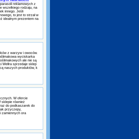
 parasoli reklamowych z
e wszelkiego rodzaju, na
ek innego. Jeśli
owego, to jest to strzał w
eż idealnym prezentem na
oków z warzyw i owoców.
dwuślimakowa wyciskarka
noślimakowych ale nie są
i Wellra sprzedaje sklep
wcą naszych produktów, k
ycznych. W ofercie
 sklepie również
oraz do podkaszarek do
jak przyczepy,
ci zamiennych ora