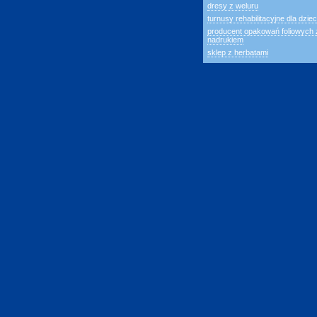
dresy z weluru
turnusy rehabilitacyjne dla dziec
producent opakowań foliowych 
nadrukiem
sklep z herbatami