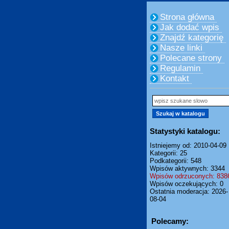
Strona główna
Jak dodać wpis
Znajdź kategorię
Nasze linki
Polecane strony
Regulamin
Kontakt
Statystyki katalogu:
Istniejemy od: 2010-04-09
Kategorii: 25
Podkategorii: 548
Wpisów aktywnych: 3344
Wpisów odrzuconych: 838
Wpisów oczekujących: 0
Ostatnia moderacja: 2026-
08-04
Polecamy: