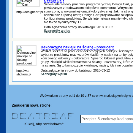
Design Cart
Serwis internetowy pracowni programistycznej Design Cart, 
powiązanym z budowaniem sklepów e-commerce. Witryna int
stworzona, w oryginalnej tonacji kolorystycznej. Jak na stro
http://designcart.pl
odszukasz tu pełną ofertę Design Cart projektowania skle
konfiguratorów produktów. Serwis internetowa ma nie tylko ch
ale także dydaktyczny. O
Data zgłoszenia strony do katalogu: 2018-08-02
Szczegóły wpisu
Dekoracyjne naklejki na ścianę - producent
WallArt Stickers to producent dekoracyjnych naklejek ściennych
wyborze produktów oraz wzorów kładliśmy nacisk na to, by były
końcowego odbiorcy - dekoratora. Spośród kilkuset produktów
grupy. Naklejki wielkoformatowe na ścianę - duże wzory, które 
na ścianie. Są to kompozycje kwiatowe, napisy, lub inne popularn
Data zgłoszenia strony do katalogu: 2018-03-12
http://wa-
Szczegóły wpisu
stickers.pl
Wyświetlono strony od 1 do 10 z 37 stron w znajdujących się w te
Zasugeruj nową stronę:
****** ******* * ******* ****** ******* * *******
* * * * * * * * * * * *
* * * * * * * * * * * *
* * **** * * * ****** * * * ****
* * * ***** * * * * ***** *
* * * * * * * * * * * *
****** ******* * * * * * ******* * * *
Kliknij, aby przeładować