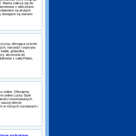
. Marka zalicza się do
ternetowe z włóczkami.
 robieniem na drutach
y dostępne są starann
tryczna, oferująca szeroki
ych, narzędzi i osprzętu
 kable, gniazdka,
tory, akcesoria do
klientów z całej Polski,
 online. Oferujemy
ym online Lucky Style
 jakości renomowanych
 naszej ofercie
nych w różnych rozmiarach i
alnym nadrukiem