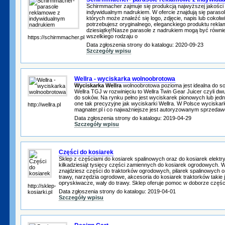
Schirmmacher zajmuje się produkcją najwyższej jakości
indywidualnym nadrukiem. W ofercie znajdują się parasol
których może znaleźć się logo, zdjęcie, napis lub cokolwi
potrzebujesz oryginalnego, eleganckiego produktu reklam
dziesiątkę!Nasze parasole z nadrukiem mogą być równi
wszelkiego rodzaju o
https://schirmmacher.pl
Data zgłoszenia strony do katalogu: 2020-09-23
Szczegóły wpisu
Wellra - wyciskarka wolnoobrotowa
Wyciskarka Wellra
wolnoobrotowa pozioma jest idealna do s
Wellra TGJ w rozwinięciu to Wellra Twin Gear Juicer czyli 
do soków. Na rynku pełno jest wyciskarek pionowych lub jed
one tak precyzyjne jak wyciskarki Wellra. W Polsce wyciskark
http://wellra.pl
magnater.pl i co najważniejsze jest autoryzowanym sprzeda
Data zgłoszenia strony do katalogu: 2019-04-29
Szczegóły wpisu
Części do kosiarek
Sklep z częściami do kosiarek spalinowych oraz do kosiarek elektr
kilkadziesiąt tysięcy części zamiennych do kosiarek ogrodowych. W
znajdziesz części do traktorków ogrodowych, pilarek spalinowych 
trawy, narzędzia ogrodowe, akcesoria do kosiarek traktorków takie 
opryskiwacze, wały do trawy. Sklep oferuje pomoc w doborze częś
http://sklep-
Data zgłoszenia strony do katalogu: 2019-04-01
kosiarki.pl
Szczegóły wpisu