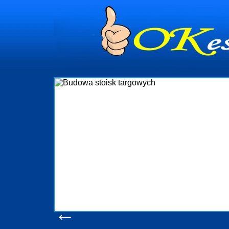
dynia
dministrowanie
ściami Gdynia i
ieżący nadzór nad
iczenia, organizację
ta obejmuje także
uchomościami Gdynia
potrzebny jest
ieruchomości Sopot
nia, Progreen-Adm
w codziennym
dla tych
←