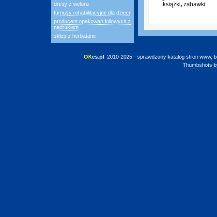
dresy z weluru
książki
,
zabawki
turnusy rehabilitacyjne dla dzieci
producent opakowań foliowych z
nadrukiem
sklep z herbatami
OK
es.pl
 2010-2025 - sprawdzony katalog stron www, b
Thumbshots b