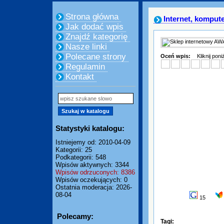
Strona główna
Internet, komput
Jak dodać wpis
Znajdź kategorię
Nasze linki
Polecane strony
Oceń wpis:
Kliknij pon
Regulamin
Kontakt
Statystyki katalogu:
Istniejemy od: 2010-04-09
Kategorii: 25
Podkategorii: 548
Wpisów aktywnych: 3344
Wpisów odrzuconych: 8386
Wpisów oczekujących: 0
Ostatnia moderacja: 2026-
08-04
15
Polecamy:
Tagi: