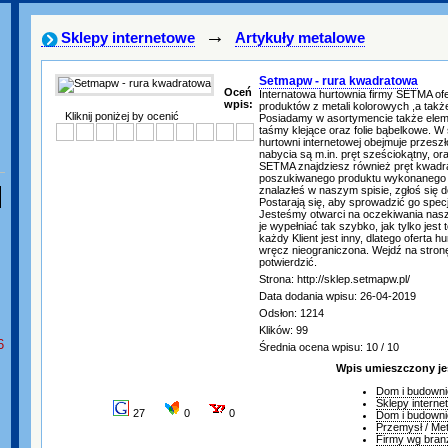
→
Sklepy internetowe
Artykuły metalowe
Setmapw - rura kwadratowa
Oceń
Internatowa hurtownia firmy SETMA ofe
wpis:
produktów z metali kolorowych ,a także
Kliknij poniżej by ocenić
Posiadamy w asortymencie także eleme
taśmy klejące oraz folie bąbelkowe. W
hurtowni internetowej obejmuje przesz
nabycia są m.in. pręt sześciokątny, o
SETMA znajdziesz również pręt kwadra
poszukiwanego produktu wykonanego ze
znalazłeś w naszym spisie, zgłoś się
Postarają się, aby sprowadzić go specja
Jesteśmy otwarci na oczekiwania nasz
je wypełniać tak szybko, jak tylko jest
każdy Klient jest inny, dlatego oferta hu
wręcz nieograniczona. Wejdź na stronę
potwierdzić.
Strona: http://sklep.setmapw.pl/
Data dodania wpisu: 26-04-2019
Odsłon: 1214
Klików: 99
6
Średnia ocena wpisu: 10 / 10
Wpis umieszczony je
Dom i budowni
Sklepy interne
27
0
0
Dom i budowni
Przemysł
/
Met
Firmy wg bran