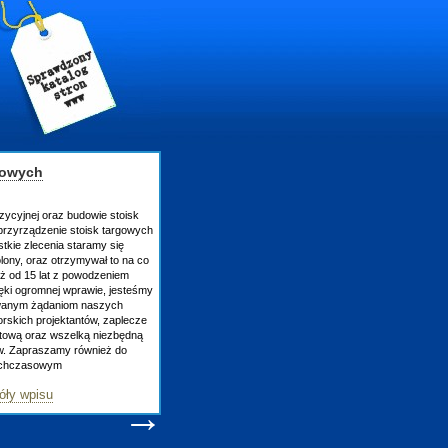
gowych
zycyjnej oraz budowie stoisk
rzyrządzenie stoisk targowych
tkie zlecenia staramy się
lony, oraz otrzymywał to na co
uż od 15 lat z powodzeniem
ęki ogromnej wprawie, jesteśmy
owanym żądaniom naszych
skich projektantów, zaplecze
atową oraz wszelką niezbędną
ów. Zapraszamy również do
tychczasowym
óły wpisu
→