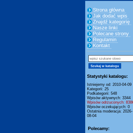
Strona główna
Jak dodać wpis
Znajdź kategorię
Nasze linki
Polecane strony
Regulamin
Kontakt
Statystyki katalogu:
Istniejemy od: 2010-04-09
Kategorii: 25
Podkategorii: 548
Wpisów aktywnych: 3344
Wpisów odrzuconych: 838
Wpisów oczekujących: 0
Ostatnia moderacja: 2026-
08-04
Polecamy: