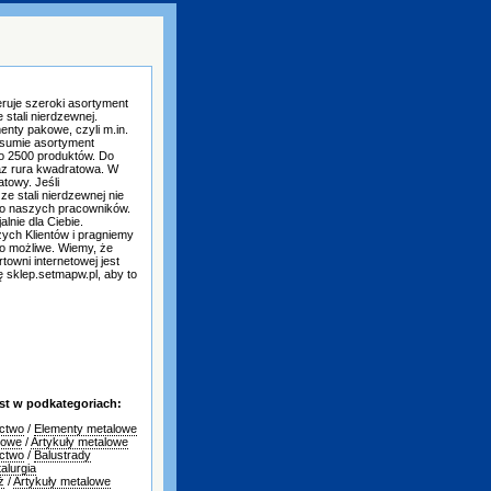
ruje szeroki asortyment
 stali nierdzewnej.
nty pakowe, czyli m.in.
 sumie asortyment
ło 2500 produktów. Do
raz rura kwadratowa. W
towy. Jeśli
 stali nierdzewnej nie
 do naszych pracowników.
lnie dla Ciebie.
ych Klientów i pragniemy
 to możliwe. Wiemy, że
rtowni internetowej jest
 sklep.setmapw.pl, aby to
st w podkategoriach:
ctwo
/
Elementy metalowe
towe
/
Artykuły metalowe
ctwo
/
Balustrady
alurgia
ż
/
Artykuły metalowe