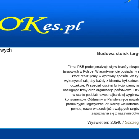
Budowa stoisk tar
Firma R&B profesjonalizuje się w branży ekspo
targowych w Polsce. W asortymencie posiadamy p
które realizujemy w wprawny sposób. Wszys
wykonywać tak, aby każdy z klientów był zadowo
oczekuje. W specjalności tej funkcjonujemy j
obsługując firmy oraz organizacje państwowe. Dzi
w stanie podołać nawet najbardziej wygór
konsumentów. Oddajemy w Państwa ręce nowator
produkcyjne, logistyczne, drukarnię wielkoform
pomoc, nawet w czasie już trwających targ
zapoznania się z naszymi do
Wyświetleń: 20540 /
Szczeg